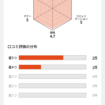
マナー
コミュニ
5
ケーション
5
価格
4.7
口コミ評価の分布
星5つ
2件
星4つ
1件
星3つ
0件
星2つ
0件
星1つ
0件