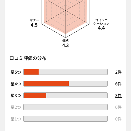
マナー
コミュニ
4.5
ケーション
4.4
価格
4.3
口コミ評価の分布
星5つ
2件
星4つ
6件
星3つ
3件
星2つ
0件
星1つ
0件