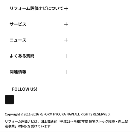
リフォーム評価ナビについて
サービス
リフォーム評価ナビとは
ニュース
リフォーム会社を探す
運営体制
よくある質問
新着情報
リフォーム事例を見る
はじめての方へ
関連情報
よくある質問
講習会・セミナー
リフォームを相談する
事務局へのお問い合せ
一般財団法人住まいづくりナビセンター
利用規約
FOLLOW US!
連携機関・企業・団体トピックス
リフォームを学ぶ
地域の相談窓口のみなさまへ
株式会社日本建築住宅センター
プライバシーポリシー
動画で学べるリフォームの基礎知識
リフォーム会社一覧
Copyright © 2011-
2026 REFORM HYOUKA NAVI ALL RIGHTS RESERVED.
リフォーム評価ナビは、国土交通省「平成28～令和7年度 住宅ストック維持・向上促
動作推奨環境について
マイページの活用
住宅関連機関リンク集
進事業」の採択を受けています