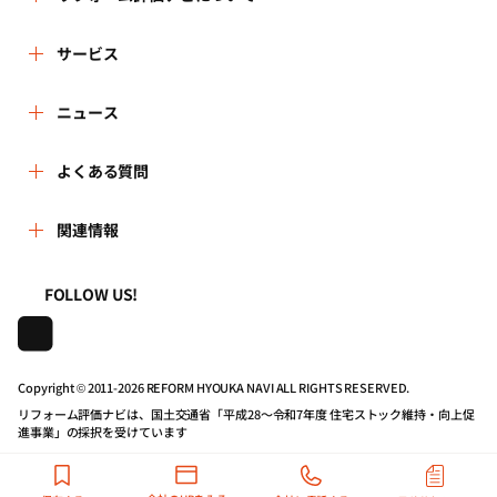
リフォーム評価ナビとは
サービス
リフォーム会社を探す
ニュース
運営体制
新着情報
よくある質問
リフォーム事例を見る
はじめての方へ
よくある質問
関連情報
講習会・セミナー
リフォームを相談する
事務局へのお問い合せ
一般財団法人住まいづくりナビセンター
利用規約
FOLLOW US!
連携機関・企業・団体トピックス
リフォームを学ぶ
地域の相談窓口のみなさまへ
株式会社日本建築住宅センター
プライバシーポリシー
動画で学べるリフォームの基礎知識
リフォーム会社一覧
Copyright © 2011-
2026 REFORM HYOUKA NAVI ALL RIGHTS RESERVED.
リフォーム評価ナビは、国土交通省「平成28～令和7年度 住宅ストック維持・向上促
動作推奨環境について
マイページの活用
住宅関連機関リンク集
進事業」の採択を受けています
公式バナーのダウンロード
リフォーム評価ナビPRO