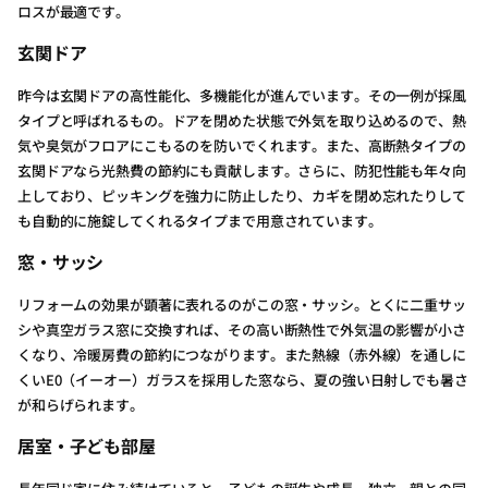
ロスが最適です。
玄関ドア
昨今は玄関ドアの高性能化、多機能化が進んでいます。その一例が採風
タイプと呼ばれるもの。ドアを閉めた状態で外気を取り込めるので、熱
気や臭気がフロアにこもるのを防いでくれます。また、高断熱タイプの
玄関ドアなら光熱費の節約にも貢献します。さらに、防犯性能も年々向
上しており、ピッキングを強力に防止したり、カギを閉め忘れたりして
も自動的に施錠してくれるタイプまで用意されています。
窓・サッシ
リフォームの効果が顕著に表れるのがこの窓・サッシ。とくに二重サッ
シや真空ガラス窓に交換すれば、その高い断熱性で外気温の影響が小さ
くなり、冷暖房費の節約につながります。また熱線（赤外線）を通しに
くいE0（イーオー）ガラスを採用した窓なら、夏の強い日射しでも暑さ
が和らげられます。
居室・子ども部屋