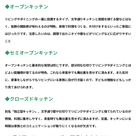
◆オープンキッチン
リビングやダイニングの一画に設置するタイプ。文字通りキッチンと周囲を隔てる壁などはな
く、抜群の開放感が味わえるのが特色。家族で料理をつくる、片付けをするといったご家庭に
はぴったりです。注意したいのは、調理で出たニオイや煙などがリビングなどに広がりやすい
こと
◆セミオープンキッチン
オープンキッチンと基本的な発想は同じですが、部分的な仕切りでリビングやダイニングとほ
どよい距離感が保てるのが特色。これなら来客中でも舞台裏を見せずに済みます。また反対
に、家事をしながらでもリビングにいる家族に目が行き届くので、子どもの勉強などもしっか
り見てあげられます。
◆
クローズドキッチン
別名「独立型キッチン」。文字通り壁や仕切りでリビングやダイニングと隔てられているのが
特徴。料理に集中しやすく、来客時でも舞台裏を見せずに済みますが、反面、キッチンにいる
時間は家族とのコミュニケーションが取りにくくなるのが欠点です。