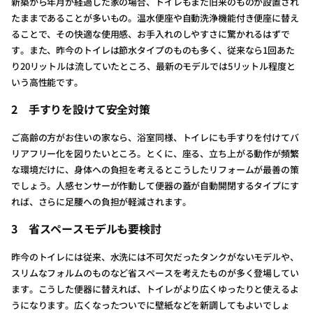
新築から年月が経過した家の場合、トイレもまた旧来のものが設置され
たままであることが多いもの。温水便座や自動洗浄機能付き便座に替え
ることで、その快適な使用感、お手入れのしやすさに驚かれるはずで
す。また、昨今のトイレは節水タイプのものも多く、従来なら1回あた
り20リットルは流していたところ、最新のモデルでは5リットル程度と
いう高性能です。
2
手すりを設けて安全対策
ご高齢の方がお住いの家なら、浴室同様、トイレにも手すりを付けてバ
リアフリー化を図りたいところ。とくに、座る、立ち上がる動作が頻繁
な環境だけに、身体への負担を考えるとこうしたリフォームが最善の策
でしょう。人感センサーが作動して便器の蓋が自動開閉するタイプにす
れば、さらに足腰への負担が軽減されます。
3
省スペースモデルも要検討
昨今のトイレには従来、水洗には不可欠だったタンクがないモデルや、
スリムなフォルムのものなど省スペースを考えたものが多く登場してい
ます。こうした便器に替えれば、トイレがより広くゆったりと使えるよ
うになります。広くなったついでに壁紙などを新調してもよいでしょ