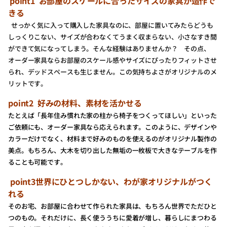
point1 お部屋のスケールに合ったサイズの家具が造作で
きる
せっかく気に入って購入した家具なのに、部屋に置いてみたらどうも
しっくりこない、サイズが合わなくてうまく収まらない、小さなすき間
ができて気になってしまう。そんな経験はありませんか？ その点、
オーダー家具ならお部屋のスケール感やサイズにぴったりフィットさせ
られ、デッドスペースも生じません。この気持ちよさがオリジナルのメ
リットです。
point2 好みの材料、素材を活かせる
たとえば「長年住み慣れた家の柱から椅子をつくってほしい」といった
ご依頼にも、オーダー家具なら応えられます。このように、デザインや
カラーだけでなく、材料まで好みのものを使えるのがオリジナル製作の
美点。もちろん、大木を切り出した無垢の一枚板で大きなテーブルを作
ることも可能です。
point3世界にひとつしかない、わが家オリジナルがつく
れる
そのお宅、お部屋に合わせて作られた家具は、もちろん世界でただひと
つのもの。それだけに、長く使ううちに愛着が増し、暮らしにまつわる