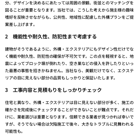
分、デザインを決めるにあたっては周囲の景観、街並とのマッチングを
図ることが重要となります。当社では、こうした考えから施主様の趣味
嗜好を反映させながらも、公共性、地域性に配慮した外構プランをご提
案差し上げます。
2
機能性や耐久性、防犯性まで考慮する
建物がそうであるように、外構・エクステリアにもデザイン性だけでな
く機能や耐久性、防犯性の確保が不可欠です。この点を軽視すると、地
震によってブロック塀が倒れたり、空き巣などの侵入を許したりといっ
た最悪の事態を招きかねません。当社なら、美観だけでなく、エクステ
リアの目に見えない部分の品質もしっかりと保証いたします。
3
工事内容と見積もりをしっかりチェック
住宅と異なり、外構・エクステリアは目に見えない部分が多く、施工の
確かさを完成後にチェックすることができないことが難点です。それだ
けに、業者選びは重要となります。信頼できる業者が見つかれば幸いで
すが、そうでない場合は欠陥施工で後々、大きなトラブルに見舞われる
可能性も。