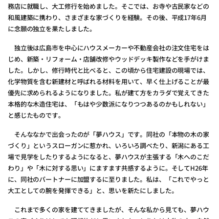
務店に就職し、大工修行を始めました。そこでは、お寺や古民家などの
和風建築に携わり、さまざまな家づくりを経験。その後、平成17年6月
に念願の独立を果たしました。
独立後は広島市を中心にハウスメーカーや不動産会社の注文住宅をは
じめ、新築・リフォーム・店舗改修やウッドデッキ製作などを手がけま
した。しかし、修行時代と比べると、この頃から住宅建設の現場では、
化学物質を含む新建材と呼ばれる材料を用いて、早く仕上げることが最
優先に求められるようになりました。私が建て方をカラダで覚えてきた
本格的な木造住宅は、「もはや少数派になりつつあるのかもしれない」
と感じたものです。
そんななかで出会ったのが「夢ハウス」です。同社の「本物の木の家
づくり」というスローガンに惹かれ、いろいろ調べたり、新潟にある工
場で見学をしたりするようになると、夢ハウスが主張する「木へのこだ
わり」や「木に対する思い」にますます共感するように。そしてH26年
に、同社のパートナーに加盟するに至りました。私は、「これでやっと
大工としての腕を発揮できる」と、思いを新たにしました。
これまで多くの家を建ててきましたが、そんな私から見ても、夢ハウ