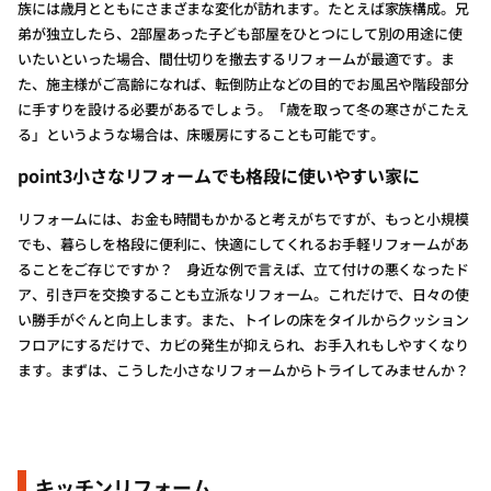
族には歳月とともにさまざまな変化が訪れます。たとえば家族構成。兄
弟が独立したら、2部屋あった子ども部屋をひとつにして別の用途に使
いたいといった場合、間仕切りを撤去するリフォームが最適です。ま
た、施主様がご高齢になれば、転倒防止などの目的でお風呂や階段部分
に手すりを設ける必要があるでしょう。「歳を取って冬の寒さがこたえ
る」というような場合は、床暖房にすることも可能です。
point3小さなリフォームでも格段に使いやすい家に
リフォームには、お金も時間もかかると考えがちですが、もっと小規模
でも、暮らしを格段に便利に、快適にしてくれるお手軽リフォームがあ
ることをご存じですか？ 身近な例で言えば、立て付けの悪くなったド
ア、引き戸を交換することも立派なリフォーム。これだけで、日々の使
い勝手がぐんと向上します。また、トイレの床をタイルからクッション
フロアにするだけで、カビの発生が抑えられ、お手入れもしやすくなり
ます。まずは、こうした小さなリフォームからトライしてみませんか？
キッチンリフォーム