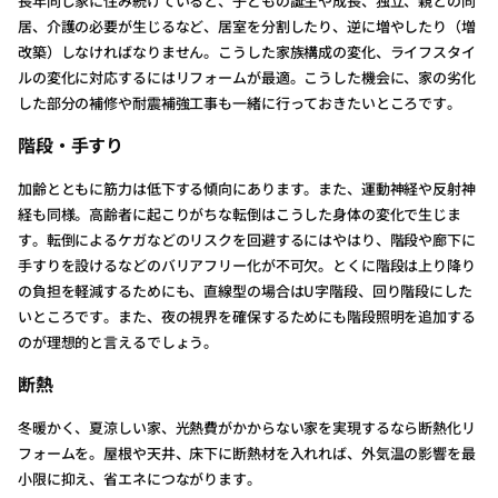
長年同じ家に住み続けていると、子どもの誕生や成長、独立、親との同
居、介護の必要が生じるなど、居室を分割したり、逆に増やしたり（増
改築）しなければなりません。こうした家族構成の変化、ライフスタイ
ルの変化に対応するにはリフォームが最適。こうした機会に、家の劣化
した部分の補修や耐震補強工事も一緒に行っておきたいところです。
階段・手すり
加齢とともに筋力は低下する傾向にあります。また、運動神経や反射神
経も同様。高齢者に起こりがちな転倒はこうした身体の変化で生じま
す。転倒によるケガなどのリスクを回避するにはやはり、階段や廊下に
手すりを設けるなどのバリアフリー化が不可欠。とくに階段は上り降り
の負担を軽減するためにも、直線型の場合はU字階段、回り階段にした
いところです。また、夜の視界を確保するためにも階段照明を追加する
のが理想的と言えるでしょう。
断熱
冬暖かく、夏涼しい家、光熱費がかからない家を実現するなら断熱化リ
フォームを。屋根や天井、床下に断熱材を入れれば、外気温の影響を最
小限に抑え、省エネにつながります。