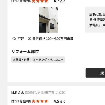
4.7
口コミ総合評価
/5.0
店長と担
る 外壁
満足だ。
戸建
参考価格 100～300万円未満
リフォーム部位
＃屋根・外壁
＃ベランダ・バルコニー
続
M.K さん
(30歳代/男性/東京都 足立区）
4.5
口コミ総合評価
/5.0