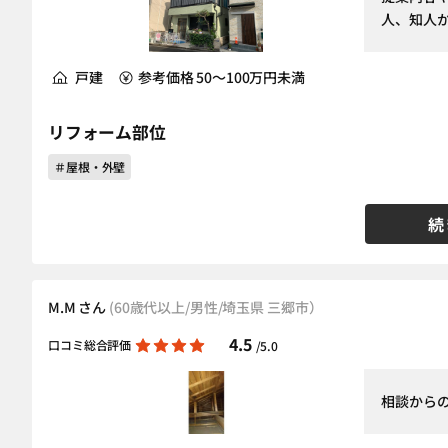
人、知人か
戸建
参考価格 50～100万円未満
リフォーム部位
＃屋根・外壁
続
M.M さん
(60歳代以上/男性/埼玉県 三郷市）
4.5
口コミ総合評価
/5.0
相談から