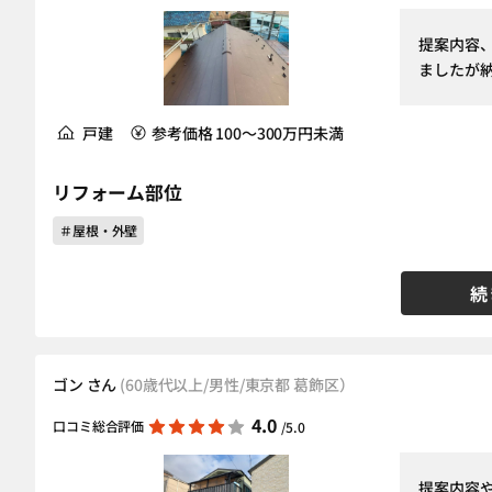
提案内容
ましたが
戸建
参考価格 100～300万円未満
リフォーム部位
＃屋根・外壁
続
ゴン さん
(60歳代以上/男性/東京都 葛飾区）
4.0
口コミ総合評価
/5.0
提案内容