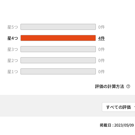
星5つ
0件
星4つ
4件
星3つ
0件
星2つ
0件
星1つ
0件
評価の計算方法
掲載日 : 2023/05/09