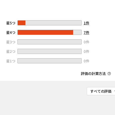
星5つ
1件
星4つ
7件
星3つ
0件
星2つ
0件
星1つ
0件
評価の計算方法