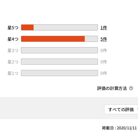
星5つ
1件
星4つ
5件
星3つ
0件
星2つ
0件
星1つ
0件
評価の計算方法
掲載日 : 2020/11/11