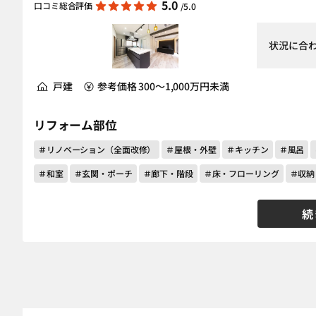
5.0
口コミ総合評価
/5.0
状況に合
戸建
参考価格 300～1,000万円未満
リフォーム部位
＃リノベーション（全面改修）
＃屋根・外壁
＃キッチン
＃風呂
＃和室
＃玄関・ポーチ
＃廊下・階段
＃床・フローリング
＃収納
続