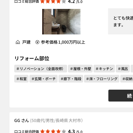
4.2
口コミ総合評価
/5.0
とても快
ます。
戸建
参考価格 1,000万円以上
リフォーム部位
＃リノベーション（全面改修）
＃屋根・外壁
＃キッチン
＃風呂
＃和室
＃玄関・ポーチ
＃廊下・階段
＃床・フローリング
＃収納
続
GG さん
(50歳代/男性/長崎県 大村市）
4.3
口コミ総合評価
/5.0