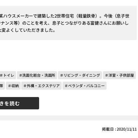
に某ハウスメーカーで建築した2世帯住宅（軽量鉄骨）。今後（息子世
テナンス等）のことを考え、息子とつながりある富健さんにお願いし
大変よくしていただきました。
＃トイレ
＃洗面化粧台・洗面所
＃リビング・ダイニング
＃洋室・子供部屋
帯
＃収納
＃外構・エクステリア
＃ベランダ・バルコニー
きを読む
掲載日 : 2020/11/11