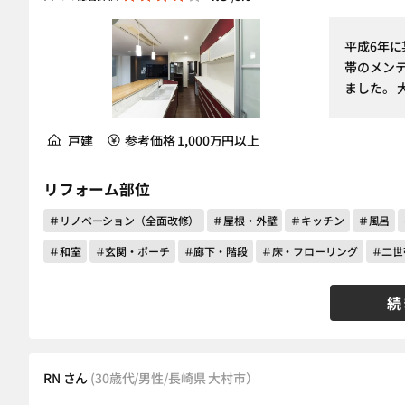
平成6年
帯のメン
ました。 
戸建
参考価格 1,000万円以上
リフォーム部位
＃リノベーション（全面改修）
＃屋根・外壁
＃キッチン
＃風呂
＃和室
＃玄関・ポーチ
＃廊下・階段
＃床・フローリング
＃二世
続
RN さん
(30歳代/男性/長崎県 大村市）