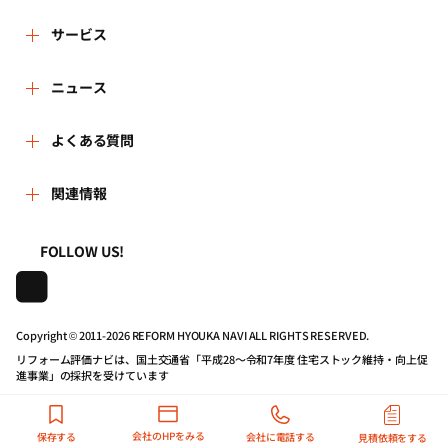
リフォーム評価ナビとは
サービス
リフォーム会社を探す
ニュース
運営体制
新着情報
よくある質問
リフォーム事例を見る
はじめての方へ
よくある質問
関連情報
講習会・セミナー
リフォームを相談する
事務局へのお問い合せ
一般財団法人住まいづくりナビセンター
利用規約
FOLLOW US!
連携機関・企業・団体トピックス
リフォームを学ぶ
地域の相談窓口のみなさまへ
株式会社日本建築住宅センター
プライバシーポリシー
動画で学べるリフォームの基礎知識
リフォーム会社一覧
Copyright © 2011-
2026 REFORM HYOUKA NAVI ALL RIGHTS RESERVED.
リフォーム評価ナビは、国土交通省「平成28～令和7年度 住宅ストック維持・向上促
動作推奨環境について
マイページの活用
住宅関連機関リンク集
進事業」の採択を受けています
公式バナーのダウンロード
リフォーム評価ナビPRO
会社のHPをみる
保存する
会社に電話する
見積依頼をする