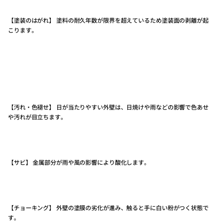
【塗装のはがれ】 塗料の耐久年数が限界を超えているため塗装面の剥離が起
こります。
【汚れ・色褪せ】 日が当たりやすい外壁は、日焼けや雨などの影響で色あせ
や汚れが目立ちます。
【サビ】 金属部分が雨や風の影響により酸化します。
【チョーキング】 外壁の塗膜の劣化が進み、触ると手に白い粉がつく状態で
す。