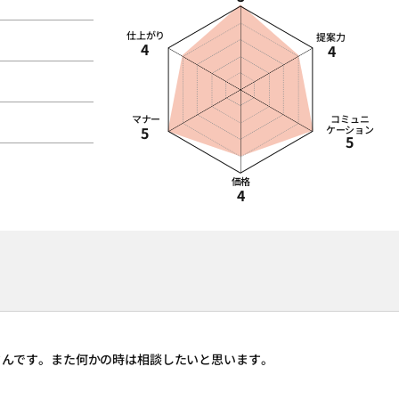
仕上がり
提案力
4
4
マナー
コミュニ
5
ケーション
5
価格
4
さんです。また何かの時は相談したいと思います。