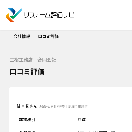
会社情報
口コミ評価
三裕工務店 合同会社
口コミ評価
M・K
さん
(50歳代/男性/神奈川県 横浜市旭区)
建物種別
戸建