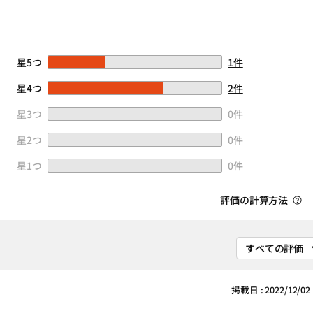
星5つ
1件
星4つ
2件
星3つ
0件
星2つ
0件
星1つ
0件
評価の計算方法
掲載日 : 2022/12/02