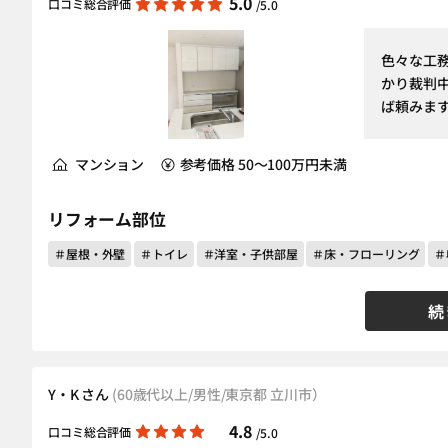
5.0
口コミ総合評価
/5.0
色々な工
かり裁判
ば頼みま
マンション
参考価格 50～100万円未満
リフォーム部位
＃屋根・外壁
＃トイレ
＃洋室・子供部屋
＃床・フローリング
＃
続
Y・K さん
(60歳代以上/男性/東京都 立川市）
4.8
口コミ総合評価
/5.0