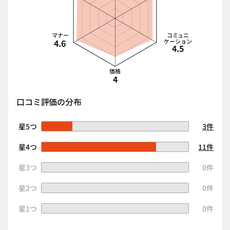
マナー
コミュニ
4.6
ケーション
4.5
価格
4
口コミ評価の分布
星5つ
3件
星4つ
11件
星3つ
0件
星2つ
0件
星1つ
0件