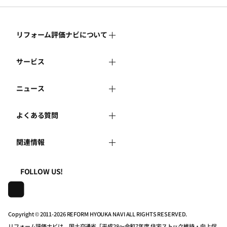
リフォーム評価ナビについて
サービス
リフォーム評価ナビとは
ニュース
リフォーム会社を探す
運営体制
よくある質問
新着情報
リフォーム事例を見る
はじめての方へ
関連情報
よくある質問
講習会・セミナー
リフォームを相談する
事務局へのお問い合せ
一般財団法人住まいづくりナビセンター
利用規約
FOLLOW US!
連携機関・企業・団体トピックス
リフォームを学ぶ
地域の相談窓口のみなさまへ
株式会社日本建築住宅センター
プライバシーポリシー
動画で学べるリフォームの基礎知識
リフォーム会社一覧
Copyright © 2011-
2026 REFORM HYOUKA NAVI ALL RIGHTS RESERVED.
リフォーム評価ナビは、国土交通省「平成28～令和7年度 住宅ストック維持・向上促