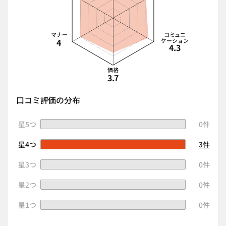
マナー
コミュニ
4
ケーション
4.3
価格
3.7
口コミ評価の分布
星5つ
0件
星4つ
3件
星3つ
0件
星2つ
0件
星1つ
0件