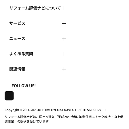
リフォーム評価ナビについて
サービス
リフォーム評価ナビとは
ニュース
リフォーム会社を探す
運営体制
よくある質問
新着情報
リフォーム事例を見る
はじめての方へ
関連情報
よくある質問
講習会・セミナー
リフォームを相談する
事務局へのお問い合せ
一般財団法人住まいづくりナビセンター
利用規約
FOLLOW US!
連携機関・企業・団体トピックス
リフォームを学ぶ
地域の相談窓口のみなさまへ
株式会社日本建築住宅センター
プライバシーポリシー
動画で学べるリフォームの基礎知識
リフォーム会社一覧
Copyright © 2011-
2026 REFORM HYOUKA NAVI ALL RIGHTS RESERVED.
リフォーム評価ナビは、国土交通省「平成28～令和7年度 住宅ストック維持・向上促
動作推奨環境について
マイページの活用
住宅関連機関リンク集
進事業」の採択を受けています