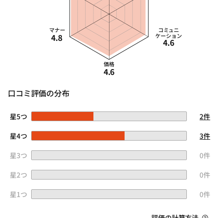
マナー
コミュニ
4.8
ケーション
4.6
価格
4.6
口コミ評価の分布
星5つ
2件
星4つ
3件
星3つ
0件
星2つ
0件
星1つ
0件
評価の計算方法