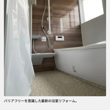
バリアフリーを意識した最新の浴室リフォーム。
古
か