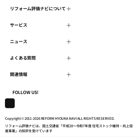
リフォーム評価ナビについて
サービス
リフォーム評価ナビとは
ニュース
リフォーム会社を探す
運営体制
よくある質問
新着情報
リフォーム事例を見る
はじめての方へ
関連情報
よくある質問
講習会・セミナー
リフォームを相談する
事務局へのお問い合せ
一般財団法人住まいづくりナビセンター
利用規約
FOLLOW US!
連携機関・企業・団体トピックス
リフォームを学ぶ
地域の相談窓口のみなさまへ
株式会社日本建築住宅センター
プライバシーポリシー
動画で学べるリフォームの基礎知識
リフォーム会社一覧
Copyright © 2011-
2026 REFORM HYOUKA NAVI ALL RIGHTS RESERVED.
リフォーム評価ナビは、国土交通省「平成28～令和7年度 住宅ストック維持・向上促
動作推奨環境について
マイページの活用
住宅関連機関リンク集
進事業」の採択を受けています