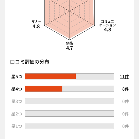
マナー
コミュニ
4.8
ケーション
4.8
価格
4.7
口コミ評価の分布
星5つ
11件
星4つ
8件
星3つ
0件
星2つ
0件
星1つ
0件