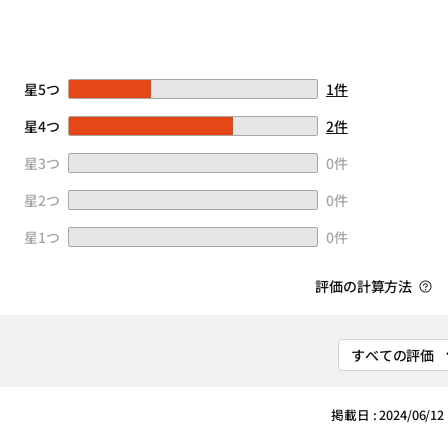
星5つ
1件
星4つ
2件
星3つ
0件
星2つ
0件
星1つ
0件
評価の計算方法
掲載日 : 2024/06/12