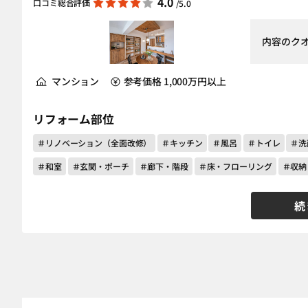
4.0
口コミ総合評価
/5.0
内容のク
マンション
参考価格 1,000万円以上
リフォーム部位
＃リノベーション（全面改修）
＃キッチン
＃風呂
＃トイレ
＃洗
＃和室
＃玄関・ポーチ
＃廊下・階段
＃床・フローリング
＃収納
続