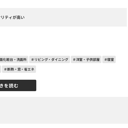
オリティが高い
面化粧台・洗面所
＃リビング・ダイニング
＃洋室・子供部屋
＃寝室
＃断熱・窓・省エネ
きを読む