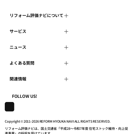
リフォーム評価ナビについて
サービス
リフォーム評価ナビとは
ニュース
リフォーム会社を探す
運営体制
よくある質問
新着情報
リフォーム事例を見る
はじめての方へ
関連情報
よくある質問
講習会・セミナー
リフォームを相談する
事務局へのお問い合せ
一般財団法人住まいづくりナビセンター
利用規約
FOLLOW US!
連携機関・企業・団体トピックス
リフォームを学ぶ
地域の相談窓口のみなさまへ
株式会社日本建築住宅センター
プライバシーポリシー
動画で学べるリフォームの基礎知識
リフォーム会社一覧
Copyright © 2011-
2026 REFORM HYOUKA NAVI ALL RIGHTS RESERVED.
リフォーム評価ナビは、国土交通省「平成28～令和7年度 住宅ストック維持・向上促
動作推奨環境について
マイページの活用
住宅関連機関リンク集
進事業」の採択を受けています