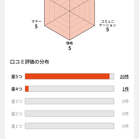
マナー
コミュニ
5
ケーション
5
価格
5
口コミ評価の分布
星5つ
20件
星4つ
1件
星3つ
0件
星2つ
0件
星1つ
0件