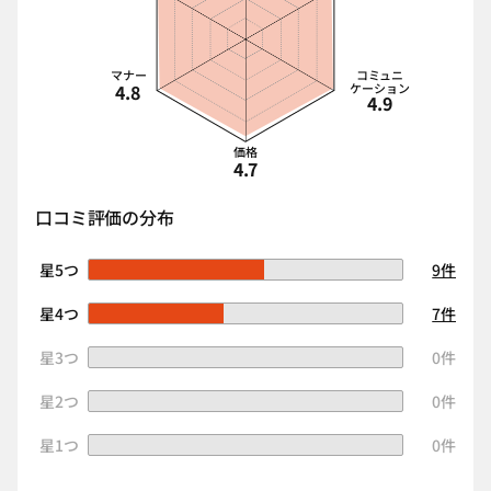
マナー
コミュニ
4.8
ケーション
4.9
価格
4.7
口コミ評価の分布
星5つ
9件
星4つ
7件
星3つ
0件
星2つ
0件
星1つ
0件