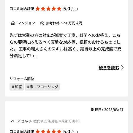
5.0
口コミ総合評価
/5.0
マンション
参考価格 ～50万円未満
先ずは営業の方の対応が誠実で丁寧、疑問へのお答え、こち
らの要望に応えるべく真摯な対応等、信頼のおけるものでし
た。 工事の職人さんのスキルは高く、期待以上の完成度で充
分満足してい...
続きを読む
リフォーム部位
＃和室
＃床・フローリング
掲載日 : 2025/03/27
マロン さん
(60歳代以上/無回答/東京都 町田市）
5.0
口コミ総合評価
/5.0