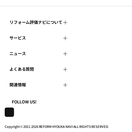
リフォーム評価ナビについて
サービス
リフォーム評価ナビとは
ニュース
リフォーム会社を探す
運営体制
よくある質問
新着情報
リフォーム事例を見る
はじめての方へ
関連情報
よくある質問
講習会・セミナー
リフォームを相談する
事務局へのお問い合せ
一般財団法人住まいづくりナビセンター
利用規約
FOLLOW US!
連携機関・企業・団体トピックス
リフォームを学ぶ
地域の相談窓口のみなさまへ
株式会社日本建築住宅センター
プライバシーポリシー
動画で学べるリフォームの基礎知識
リフォーム会社一覧
Copyright © 2011-
2026 REFORM HYOUKA NAVI ALL RIGHTS RESERVED.