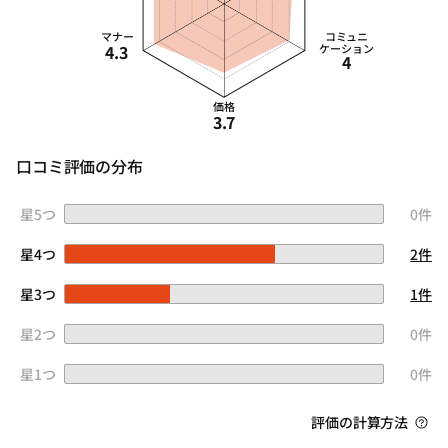
マナー
コミュニ
4.3
ケーション
4
価格
3.7
口コミ評価の分布
星5つ
0件
星4つ
2件
星3つ
1件
星2つ
0件
星1つ
0件
評価の計算方法