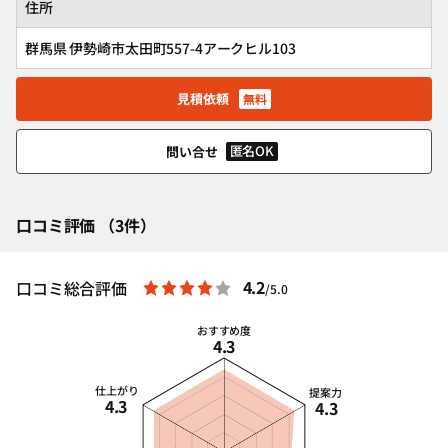
住所
群馬県 伊勢崎市太田町557-4アークヒル103
見積依頼
無料
匿名OK
問い合せ
口コミ評価 （3件）
4.2
口コミ総合評価
/5.0
おすすめ度
4.3
仕上がり
提案力
4.3
4.3