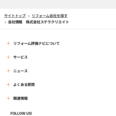
サイトトップ
リフォーム会社を探す
会社情報 株式会社ステラクリエイト
リフォーム評価ナビについて
リフォーム評価ナビとは
サービス
リフォーム会社を探す
ニュース
運営体制
新着情報
よくある質問
リフォーム事例を見る
はじめての方へ
よくある質問
関連情報
講習会・セミナー
リフォームを相談する
事務局へのお問い合せ
一般財団法人住まいづくりナビセンター
利用規約
FOLLOW US!
連携機関・企業・団体トピックス
リフォームを学ぶ
地域の相談窓口のみなさまへ