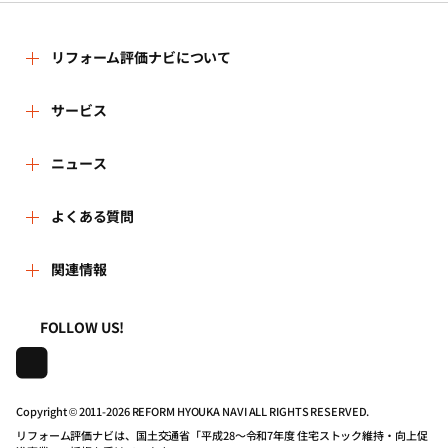
リフォーム評価ナビについて
リフォーム評価ナビとは
サービス
リフォーム会社を探す
ニュース
運営体制
新着情報
よくある質問
リフォーム事例を見る
はじめての方へ
よくある質問
関連情報
講習会・セミナー
リフォームを相談する
事務局へのお問い合せ
一般財団法人住まいづくりナビセンター
利用規約
FOLLOW US!
連携機関・企業・団体トピックス
リフォームを学ぶ
地域の相談窓口のみなさまへ
株式会社日本建築住宅センター
プライバシーポリシー
動画で学べるリフォームの基礎知識
リフォーム会社一覧
Copyright © 2011-
2026 REFORM HYOUKA NAVI ALL RIGHTS RESERVED.
リフォーム評価ナビは、国土交通省「平成28～令和7年度 住宅ストック維持・向上促
動作推奨環境について
マイページの活用