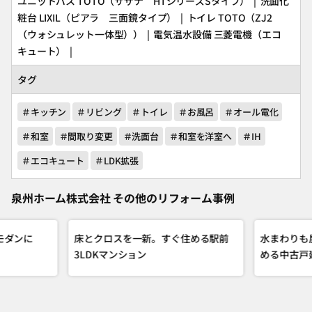
ユニットバス
TOTO
（サザナ HTシリーズSタイプ） | 洗面化
粧台
LIXIL
（ピアラ 三面鏡タイプ） | トイレ
TOTO
（ZJ2
（ウォシュレット一体型）） | 電気温水設備
三菱電機
（エコ
キュート） |
タグ
＃キッチン
＃リビング
＃トイレ
＃お風呂
＃オール電化
＃和室
＃間取り変更
＃洗面台
＃和室を洋室へ
＃IH
＃エコキュート
＃LDK拡張
泉州ホーム株式会社 その他のリフォーム事例
モダンに
床とクロスを一新。すぐ住める駅前
水まわりも
3LDKマンション
める中古戸