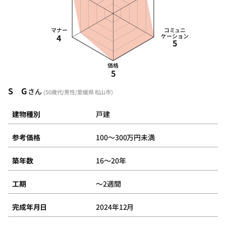
マナー
コミュニ
4
ケーション
5
価格
5
S G
さん
(50歳代/男性/愛媛県 松山市)
建物種別
戸建
参考価格
100～300万円未満
築年数
16～20年
工期
～2週間
完成年月日
2024年12月