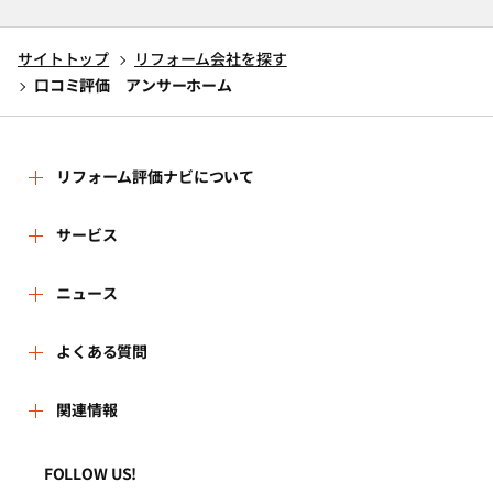
サイトトップ
リフォーム会社を探す
口コミ評価 アンサーホーム
リフォーム評価ナビについて
リフォーム評価ナビとは
サービス
リフォーム会社を探す
ニュース
運営体制
新着情報
よくある質問
リフォーム事例を見る
はじめての方へ
よくある質問
関連情報
講習会・セミナー
リフォームを相談する
事務局へのお問い合せ
一般財団法人住まいづくりナビセンター
利用規約
FOLLOW US!
連携機関・企業・団体トピックス
リフォームを学ぶ
地域の相談窓口のみなさまへ