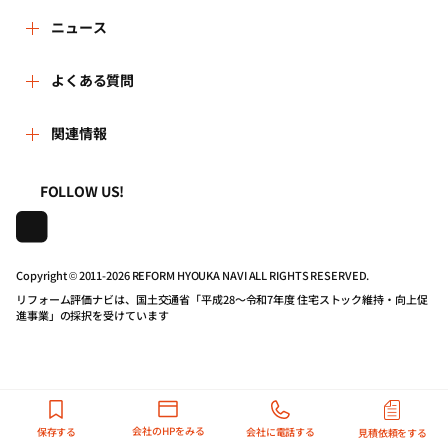
運営体制
リフォーム会社を探す
ニュース
はじめての方へ
リフォーム事例を見る
新着情報
よくある質問
事務局へのお問い合せ
リフォームを相談する
講習会・セミナー
よくある質問
関連情報
地域の相談窓口のみなさまへ
リフォームを学ぶ
連携機関・企業・団体トピックス
利用規約
一般財団法人住まいづくりナビセンター
FOLLOW US!
リフォーム会社一覧
動画で学べるリフォームの基礎知識
プライバシーポリシー
株式会社日本建築住宅センター
Copyright © 2011-
2026 REFORM HYOUKA NAVI ALL RIGHTS RESERVED.
住宅関連機関リンク集
マイページの活用
動作推奨環境について
リフォーム評価ナビは、国土交通省「平成28～令和7年度 住宅ストック維持・向上促
進事業」の採択を受けています
リフォーム評価ナビPRO
公式バナーのダウンロード
リンクポリシー
会社のHPをみる
保存する
会社に電話する
見積依頼をする