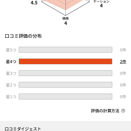
4.5
ケーション
4
価格
4
口コミ評価の分布
星5つ
0件
星4つ
2件
星3つ
0件
星2つ
0件
星1つ
0件
評価の計算方法
口コミダイジェスト