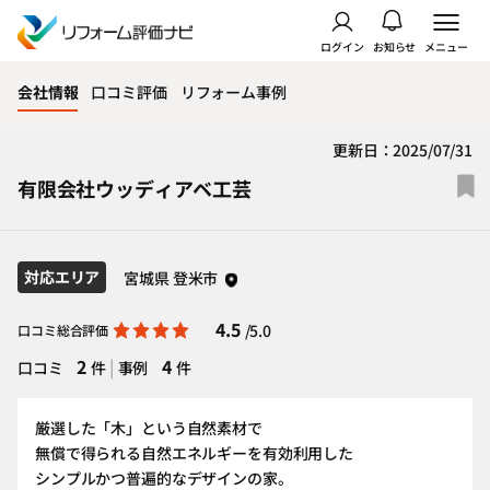
ログイン
お知らせ
メニュー
会社情報
口コミ評価
リフォーム事例
更新日：2025/07/31
有限会社ウッディアベ工芸
対応エリア
宮城県 登米市
4.5
/5.0
口コミ総合評価
2
|
4
口コミ
件
事例
件
厳選した「木」という自然素材で
無償で得られる自然エネルギーを有効利用した
シンプルかつ普遍的なデザインの家。