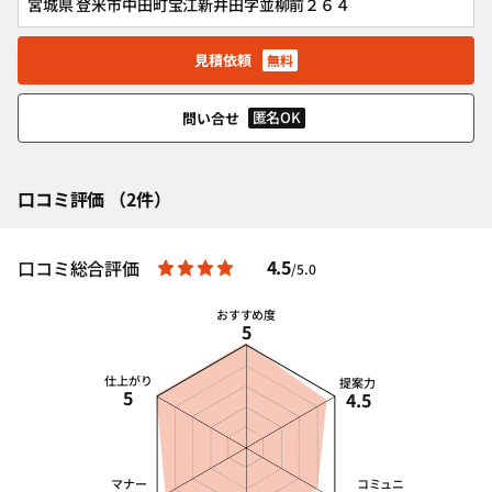
宮城県 登米市中田町宝江新井田字並柳前２６４
見積依頼
無料
匿名OK
問い合せ
口コミ評価 （2件）
4.5
口コミ総合評価
/5.0
おすすめ度
5
仕上がり
提案力
5
4.5
マナー
コミュニ