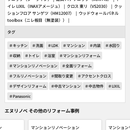
イレ
LIXIL
（INAXアメージュ） | クロス
東リ
（VS2030） | クッ
ションフロア
サンゲツ
（HM12007） | ウッドウォールパネル
toolbox
（ニレ板目（無塗装）） |
タグ
＃キッチン
＃洗面
＃LDK
＃マンション
＃内装
＃水回り
＃収納
＃トイレ
＃浴室
＃マンションリフォーム
＃マンションリノベーション
＃全面リフォーム
＃フルリノベーション
＃間取り変更
＃アクセントクロス
＃デザインリフォーム
＃中古マンション
＃中古物件
＃LIXIL
＃Panasonic
エヌリノベ その他のリフォーム事例
ン
マンションリノベーション
マンション