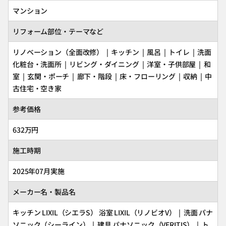
マンション
リフォーム部位・テーマなど
リノベーション（全面改修） | キッチン | 風呂 | トイレ | 洗面
化粧台・洗面所 | リビング・ダイニング | 洋室・子供部屋 | 和
室 | 玄関・ポーチ | 廊下・階段 | 床・フローリング | 収納 | 中
古住宅・空き家
参考価格
632万円
施工時期
2025年07月実施
メーカー名・製品名
キッチン
LIXIL
（シエラS） 浴室
LIXIL
（リノビオV） | 洗面
パナ
ソニック
（シーライン） | 建具
パナソニック
（VERITIS） | ト