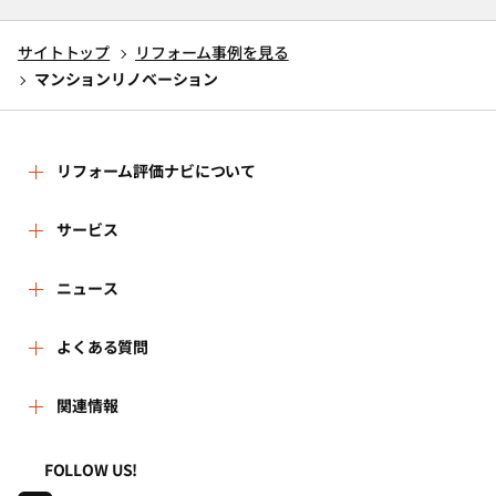
サイトトップ
リフォーム事例を見る
マンションリノベーション
リフォーム評価ナビについて
リフォーム評価ナビとは
サービス
リフォーム会社を探す
ニュース
運営体制
新着情報
よくある質問
リフォーム事例を見る
はじめての方へ
よくある質問
関連情報
講習会・セミナー
リフォームを相談する
事務局へのお問い合せ
一般財団法人住まいづくりナビセンター
利用規約
FOLLOW US!
連携機関・企業・団体トピックス
リフォームを学ぶ
地域の相談窓口のみなさまへ