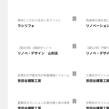
素材にこだわり住まいをアートに
西海岸の海を感
ラシリフォ
リノベーショ
【築45年】1階部分リノベ
【築52年】戸建
リノベ・デザイン 山形店
リノベ・デザ
目黒区の戸建住宅の耐震補強リフォーム
江東区のマンショ
世田谷建築工房
世田谷建築工
葛飾区のマンションの室内壁と床の改修
中野区のマンシ
世田谷建築工房
世田谷建築工