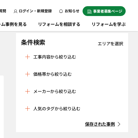
質問
ログイン・新規登録
お知らせ
事業者募集ページ
ーム事例を見る
リフォームを相談する
リフォームを学ぶ
条件検索
エリアを選択
工事内容から絞り込む
戸建
マンション
価格帯から絞り込む
リノベーション
屋根・外壁
（全面改修）
50万円未満
50～100万円未
メーカーから絞り込む
満
キッチン
風呂
100～300万円未
300～500万円未
トイレ
洗面化粧台
LIXIL
TOTO
満
満
洗面所
人気のタグから絞り込む
500～700万円未
700～1,000万円
パナソニック
タカラスタン
リビング
洋室
満
未満
ダード
ダイニング
子供部屋
リフォーム
一戸建て
保存された事例
1,000万円以上
Panasonic
サンゲツ
寝室
和室
キッチン
マンション
リクシル
クリナップ
条件をクリア
玄関・ポーチ
廊下・階段