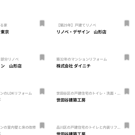
じる家
【築29年】戸建てリノベ
ン東京
リノベ・デザイン 山形店
て部分リノベ
築32年のマンションリフォーム
イン 山形店
株式会社 ダイニチ
ンのLDKリフォーム
世田谷区の戸建住宅のトイレ・洗面・...
房
世田谷建築工房
ョンの室内壁と床の改修
品川区の戸建住宅のトイレと内装リフ...
房
世田谷建築工房