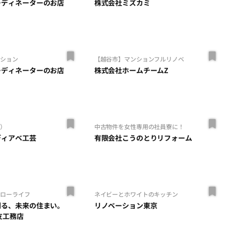
ーディネーターのお店
株式会社ミズカミ
ーション
【越谷市】マンションフルリノベ
ーディネーターのお店
株式会社ホームチームZ
式）
中古物件を女性専用の社員寮に！
ディアベ工芸
有限会社こうのとりリフォーム
スローライフ
ネイビーとホワイトのキッチン
創る、未来の住まい。
リノベーション東京
友工務店