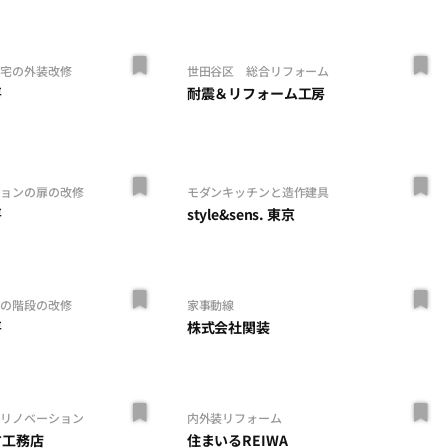
住宅の外装改修
世田谷区 総合リフォーム
房
耐震＆リフォーム工房
ションの扉の改修
モダンキッチンと造作建具
房
style&sens. 東京
宅の階段の改修
家事動線
房
株式会社関装
だリノベーション
内外装リフォーム
す工務店
住まいるREIWA