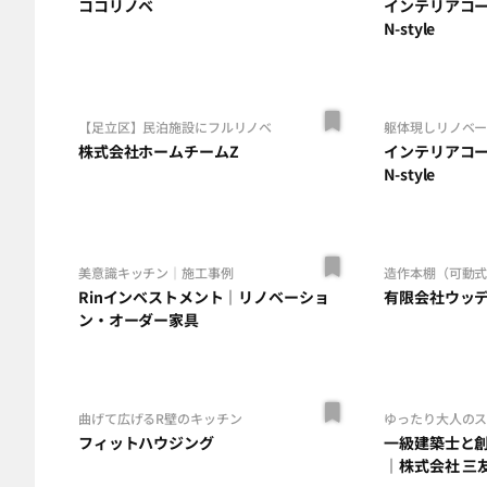
ココリノベ
インテリアコ
N-style
【足立区】民泊施設にフルリノベ
躯体現しリノベ
株式会社ホームチームZ
インテリアコ
N-style
美意識キッチン｜施工事例
造作本棚（可動
Rinインベストメント｜リノベーショ
有限会社ウッ
ン・オーダー家具
曲げて広げるR壁のキッチン
ゆったり大人の
フィットハウジング
一級建築士と
｜株式会社 三