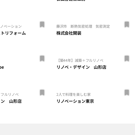
リノベーション
藤沢市 断熱気密処理 気密測定
ストリフォーム
株式会社関装
活
【築44年】減築＋フルリノベ
be
リノベ・デザイン 山形店
てフルリノベ
2人で料理を楽しむ家
イン 山形店
リノベーション東京