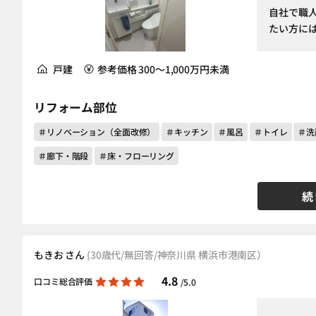
自社で職
たい方に
戸建
参考価格 300～1,000万円未満
リフォーム部位
＃リノベーション（全面改修）
＃キッチン
＃風呂
＃トイレ
＃洗
＃廊下・階段
＃床・フローリング
続
もきお さん
(30歳代/無回答/神奈川県 横浜市港南区）
4.8
口コミ総合評価
/5.0