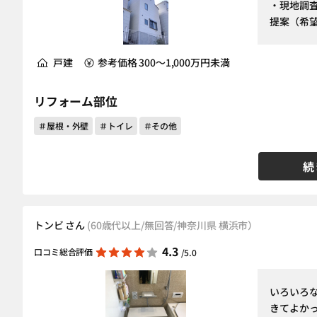
・現地調
提案（希
戸建
参考価格 300～1,000万円未満
リフォーム部位
＃屋根・外壁
＃トイレ
＃その他
続
トンビ さん
(60歳代以上/無回答/神奈川県 横浜市）
4.3
口コミ総合評価
/5.0
いろいろ
きてよか