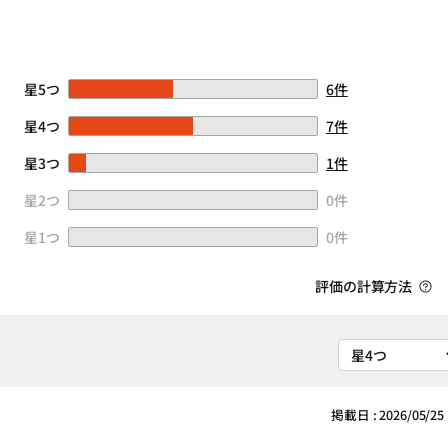
星5つ
6件
星4つ
7件
星3つ
1件
星2つ
0件
星1つ
0件
評価の計算方法
掲載日 : 2026/05/25