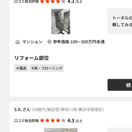
4.3
口コミ総合評価
/5.0
トータル
頼してみ
マンション
参考価格 100～300万円未満
リフォーム部位
＃風呂
＃床・フローリング
続
S.K. さん
(30歳代/無回答/神奈川県 横浜市港南区）
4.3
口コミ総合評価
/5.0