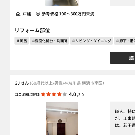
戸建
参考価格 100～300万円未満
リフォーム部位
＃風呂
＃洗面化粧台・洗面所
＃リビング・ダイニング
＃廊下・階
続
GJ さん
(60歳代以上/男性/神奈川県 横浜市南区）
4.0
口コミ総合評価
/5.0
職人、特
だ、工事
は、若干