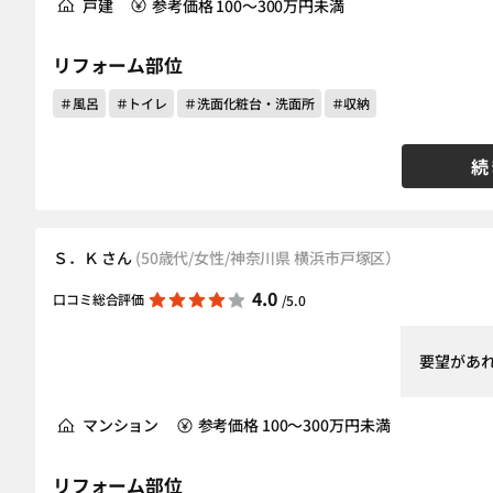
戸建
参考価格 100～300万円未満
リフォーム部位
＃風呂
＃トイレ
＃洗面化粧台・洗面所
＃収納
続
Ｓ．Ｋ さん
(50歳代/女性/神奈川県 横浜市戸塚区）
4.0
口コミ総合評価
/5.0
要望があ
マンション
参考価格 100～300万円未満
リフォーム部位