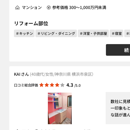
マンション
参考価格 300～1,000万円未満
リフォーム部位
＃キッチン
＃リビング・ダイニング
＃洋室・子供部屋
＃寝室
＃
続
KAI さん
(40歳代/女性/神奈川県 横浜市泉区）
4.3
口コミ総合評価
/5.0
数社に見
一印象も
な話が進