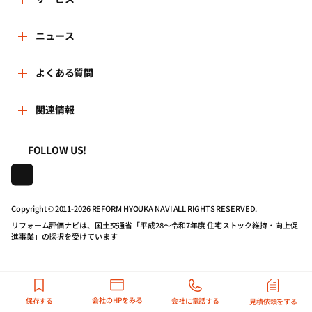
運営体制
リフォーム会社を探す
ニュース
はじめての方へ
リフォーム事例を見る
新着情報
よくある質問
事務局へのお問い合せ
リフォームを相談する
講習会・セミナー
よくある質問
関連情報
地域の相談窓口のみなさまへ
リフォームを学ぶ
連携機関・企業・団体トピックス
利用規約
一般財団法人住まいづくりナビセンター
FOLLOW US!
リフォーム会社一覧
動画で学べるリフォームの基礎知識
プライバシーポリシー
株式会社日本建築住宅センター
Copyright © 2011-
2026 REFORM HYOUKA NAVI ALL RIGHTS RESERVED.
住宅関連機関リンク集
マイページの活用
動作推奨環境について
リフォーム評価ナビは、国土交通省「平成28～令和7年度 住宅ストック維持・向上促
進事業」の採択を受けています
リフォーム評価ナビPRO
公式バナーのダウンロード
リンクポリシー
会社のHPをみる
保存する
会社に電話する
見積依頼をする