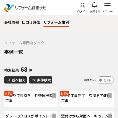
ログイン
お知らせ
メニュー
会社情報
口コミ評価
リフォーム事例
リフォーム専門店ダイク
事例一覧
68
検索結果
件
OFF
並べ替え
条件検索
写真のみ
NEW
NEW
手塗りで長持ち 外壁屋根塗装
1日で工事完了！玄関ドア改修
工事
工事
グレーのクロスがポイント！ト
壁付けから対面へ キッチン改