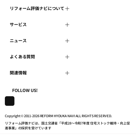
リフォーム評価ナビについて
サービス
リフォーム評価ナビとは
ニュース
リフォーム会社を探す
運営体制
よくある質問
新着情報
リフォーム事例を見る
はじめての方へ
関連情報
よくある質問
講習会・セミナー
リフォームを相談する
事務局へのお問い合せ
一般財団法人住まいづくりナビセンター
利用規約
FOLLOW US!
連携機関・企業・団体トピックス
リフォームを学ぶ
地域の相談窓口のみなさまへ
株式会社日本建築住宅センター
プライバシーポリシー
動画で学べるリフォームの基礎知識
リフォーム会社一覧
Copyright © 2011-
2026 REFORM HYOUKA NAVI ALL RIGHTS RESERVED.
リフォーム評価ナビは、国土交通省「平成28～令和7年度 住宅ストック維持・向上促
動作推奨環境について
マイページの活用
住宅関連機関リンク集
進事業」の採択を受けています