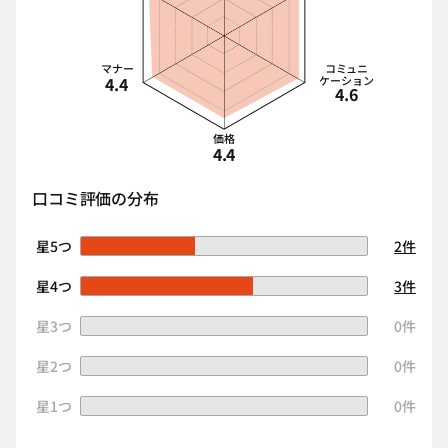
マナー
コミュニ
4.4
ケーション
4.6
価格
4.4
口コミ評価の分布
星5つ
2件
星4つ
3件
星3つ
0件
星2つ
0件
星1つ
0件