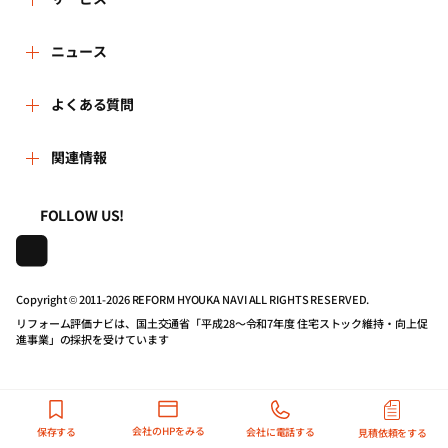
運営体制
リフォーム会社を探す
ニュース
はじめての方へ
リフォーム事例を見る
新着情報
よくある質問
事務局へのお問い合せ
リフォームを相談する
講習会・セミナー
よくある質問
関連情報
地域の相談窓口のみなさまへ
リフォームを学ぶ
連携機関・企業・団体トピックス
利用規約
一般財団法人住まいづくりナビセンター
FOLLOW US!
リフォーム会社一覧
動画で学べるリフォームの基礎知識
プライバシーポリシー
株式会社日本建築住宅センター
Copyright © 2011-
2026 REFORM HYOUKA NAVI ALL RIGHTS RESERVED.
住宅関連機関リンク集
マイページの活用
動作推奨環境について
リフォーム評価ナビは、国土交通省「平成28～令和7年度 住宅ストック維持・向上促
進事業」の採択を受けています
リフォーム評価ナビPRO
公式バナーのダウンロード
リンクポリシー
会社のHPをみる
保存する
会社に電話する
見積依頼をする