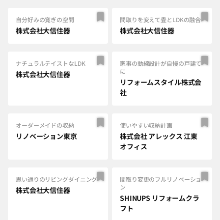
自分好みの寛ぎの空間
間取りを変えて畳とLDKの融合
株式会社大信住器
株式会社大信住器
ナチュラルテイストなLDK
家事の動線設計が自慢の戸建て
に
株式会社大信住器
リフォームスタイル株式会
社
オーダーメイドの収納
使いやすい収納計画
リノベーション東京
株式会社 アレックス 江東
オフィス
思い通りのリビングダイニング
間取り変更のフルリノベーショ
ン
株式会社大信住器
SHINUPS リフォームクラ
フト