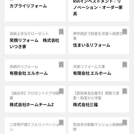
Rinインベストメント｜リ
カプライリフォーム
ノベーション・オーダー家
具
収納上手なクローゼット
堺市西区で和室を洋室へ改修工
事
笑顔リフォーム 株式会社
住まいるリフォーム
いつき家
収納のリフォーム
洋室リフォーム工事
有限会社 エルホーム
有限会社 エルホーム
【越谷市】クロゼットドアの設
【愛知県名古屋市】間取り変
置
更・和室から洋室
株式会社ホームチームZ
株式会社三福
二世帯戸建てフルリノベーショ
奈良市の新築マンション収納改
ン
修