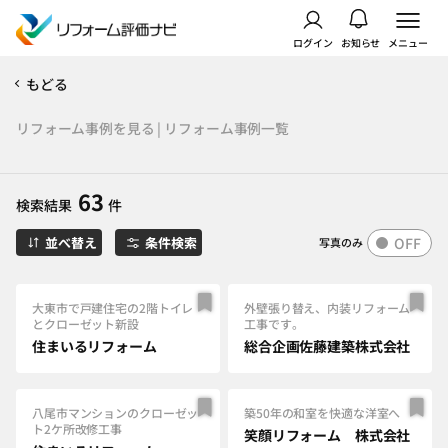
ログイン
お知らせ
メニュー
もどる
リフォーム事例を見る | リフォーム事例一覧
63
検索結果
件
OFF
並べ替え
条件検索
写真のみ
大東市で戸建住宅の2階トイレ
外壁張り替え、内装リフォーム
とクローゼット新設
工事です。
住まいるリフォーム
総合企画佐藤建築株式会社
八尾市マンションのクローゼッ
築50年の和室を快適な洋室へ
ト2ケ所改修工事
笑顔リフォーム 株式会社