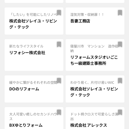
「したい」を可能にしたリノベ
湿気対策・収納扉！！
株式会社ソレイユ・リビン
吾妻工務店
グ・テック
新たなライフスタイル
寝屋川市 マンション 造作収
納
リフォシー株式会社
リフォームスタジオいごこ
ち一級建築士事務所
緩やかに繋がるそれぞれの空間
わかり易く、片付け易いWIC
DOのリフォーム
株式会社ソレイユ・リビン
グ・テック
大人可愛い癒しのセカンドハウ
ドット柄クロスで可愛らしさ演
ス
出
BXゆとりフォーム
株式会社 アレックス