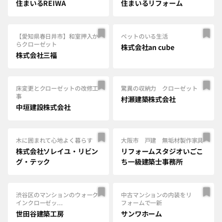
住まいるREIWA
住まいるリフォーム
【愛知県春日井市】和室押入か
ペットのいる生活
らクローゼット
株式会社an cube
株式会社三福
床変更とクローゼットの改修工
驚異の収納力 クローゼット
事
村瀬建築株式会社
中垣建設株式会社
木に囲まれて心地よく暮らす
大阪市 戸建 無垢材製作家具
株式会社ソレイユ・リビン
リフォームスタジオいごこ
グ・テック
ち一級建築士事務所
渋谷区のマンションのウォーク
中古マンションの内装をリ
インクローゼッ...
フォームで一新
世田谷建築工房
サンワホーム