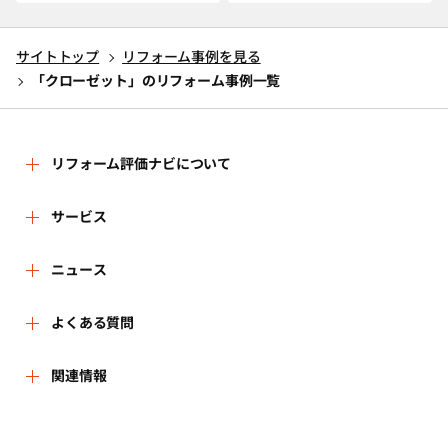
サイトトップ
リフォーム事例を見る
「クローゼット」のリフォーム事例一覧
リフォーム評価ナビについて
リフォーム評価ナビとは
サービス
運営体制
リフォーム会社を探す
ニュース
はじめての方へ
リフォーム事例を見る
新着情報
よくある質問
事務局へのお問い合せ
リフォームを相談する
講習会・セミナー
よくある質問
関連情報
地域の相談窓口のみなさまへ
リフォームを学ぶ
連携機関・企業・団体トピックス
利用規約
一般財団法人住まいづくりナビセンター