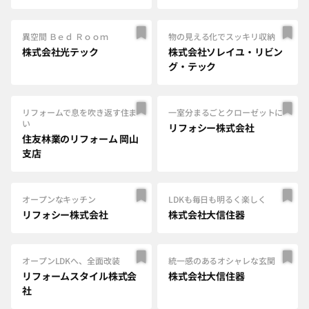
異空間 Ｂｅｄ Ｒｏｏｍ
物の見える化でスッキリ収納
株式会社光テック
株式会社ソレイユ・リビン
グ・テック
リフォームで息を吹き返す住ま
一室分まるごとクローゼットに
い
リフォシー株式会社
住友林業のリフォーム 岡山
支店
オープンなキッチン
LDKも毎日も明るく楽しく
リフォシー株式会社
株式会社大信住器
オープンLDKへ、全面改装
統一感のあるオシャレな玄関
リフォームスタイル株式会
株式会社大信住器
社