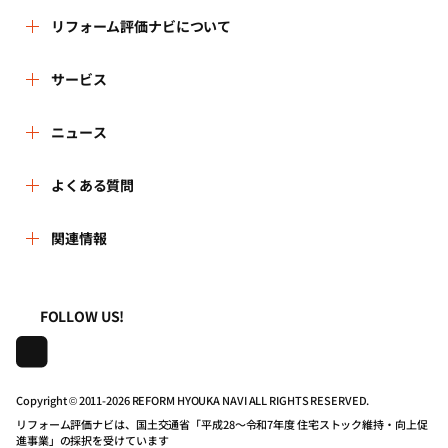
リフォーム評価ナビについて
リフォーム評価ナビとは
サービス
リフォーム会社を探す
ニュース
運営体制
新着情報
よくある質問
リフォーム事例を見る
はじめての方へ
よくある質問
関連情報
講習会・セミナー
リフォームを相談する
事務局へのお問い合せ
一般財団法人住まいづくりナビセンター
利用規約
連携機関・企業・団体トピックス
リフォームを学ぶ
地域の相談窓口のみなさまへ
FOLLOW US!
株式会社日本建築住宅センター
プライバシーポリシー
動画で学べるリフォームの基礎知識
リフォーム会社一覧
Copyright © 2011-
2026 REFORM HYOUKA NAVI ALL RIGHTS RESERVED.
動作推奨環境について
マイページの活用
住宅関連機関リンク集
リフォーム評価ナビは、国土交通省「平成28～令和7年度 住宅ストック維持・向上促
進事業」の採択を受けています