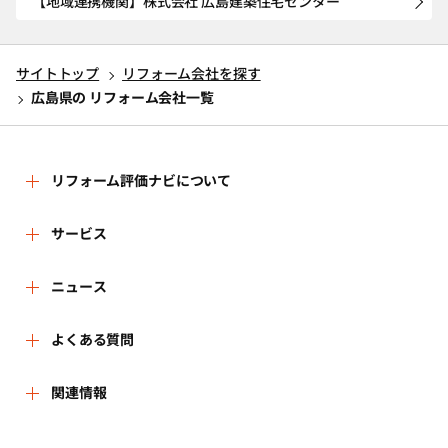
【地域連携機関】株式会社 広島建築住宅センター
サイトトップ
リフォーム会社を探す
広島県の リフォーム会社一覧
リフォーム評価ナビについて
リフォーム評価ナビとは
サービス
運営体制
リフォーム会社を探す
ニュース
はじめての方へ
リフォーム事例を見る
新着情報
よくある質問
事務局へのお問い合せ
リフォームを相談する
講習会・セミナー
よくある質問
関連情報
地域の相談窓口のみなさまへ
リフォームを学ぶ
連携機関・企業・団体トピックス
利用規約
一般財団法人住まいづくりナビセンター