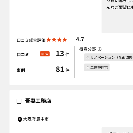
り良い暮らし
んなご要望に
4.7
口コミ総合評価
得意分野
13
口コミ
NEW
件
＃ リノベーション（全面改修
81
＃ 二世帯住宅
事例
件
吾妻工務店
大阪府 豊中市