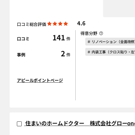
4.6
口コミ総合評価
得意分野
141
口コミ
件
＃ リノベーション（全面改修
2
＃ 内装工事（クロス貼り・
事例
件
アピールポイントページ
住まいのホームドクター 株式会社グローon