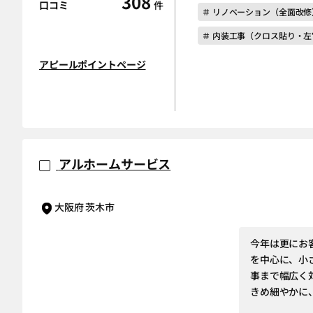
308
口コミ
件
＃ リノベーション（全面改修
＃ 内装工事（クロス貼り・
アピールポイントページ
アルホームサービス
大阪府 茨木市
今年は更にお
を中心に、小
事まで幅広く
きめ細やかに