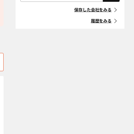
屋根・外壁・防
外構・造園
「住宅リフォーム事業者団体
株式会社三福
株式会社住まい工房大栄
水工事
大阪市鶴見区
大阪市天王寺区
登録制度」に登録している事
保存した会社をみる
業者
耐震改修
断熱改修（断熱
大阪市浪速区
大阪市西区
材、窓、ガラ
履歴をみる
ス）
マークの意味
大阪市西成区
大阪市西淀川区
省エネ・創エ
バリアフリー・
大阪市東住吉区
大阪市東成区
ネ・蓄エネ
介護リフォーム
「地方自治体におけるリ
フォーム事業者登録制度」等
デザインリノ
スケルトンリ
大阪市東淀川区
大阪市平野区
に登録している事業者
ベーション
フォーム
大阪市福島区
大阪市港区
マークの意味
二世帯住宅
ペットリフォー
ム
大阪市都島区
大阪市淀川区
空き家改修・活
古民家
条件をクリア
貝塚市
柏原市
用
交野市
自然素材・健康
門真市
防音
河内長野市
岸和田市
条件をクリア
堺市北区
堺市堺区
堺市中区
堺市西区
堺市東区
堺市南区
堺市美原区
四條畷市