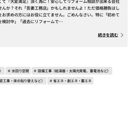
なくて『大変満足』頂く為に！安心してリフォーム相談が出来る会社
せんか？それ「吾妻工務店」かもしれませんよ！ただ価格勝負はし
をお求めの方にはお役に立てません。ごめんなさい。特に「初めて
を検討中」「過去にリフォームで…
続きを読む
）
＃ 水回り空間
＃ 設備工事（給湯器・太陽光発電、蓄電池など）
左官工事・床の貼り替えなど）
＃ 省エネ・創エネ・蓄エネ