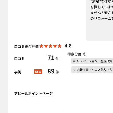
”満足”では
を探していま
ません！安さ
のリフォーム
4.8
口コミ総合評価
得意分野
71
口コミ
件
＃ リノベーション（全面改修
89
＃ 内装工事（クロス貼り・
事例
NEW
件
アピールポイントページ