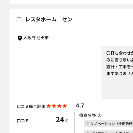
レスタホーム セン
大阪府 池田市
〇打ち合わせ
みに寄り添い
設計・工事を
まずありませ
4.7
口コミ総合評価
得意分野
24
口コミ
件
＃ リノベーション（全面改修