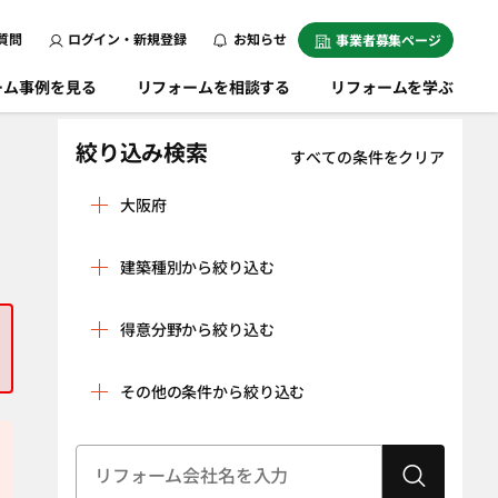
質問
ログイン・新規登録
お知らせ
事業者募集ページ
ーム事例を見る
リフォームを相談する
リフォームを学ぶ
絞り込み検索
すべての条件をクリア
大阪府
池田市
泉大津市
建築種別から絞り込む
泉佐野市
和泉市
戸建
マンション
茨木市
大阪狭山市
得意分野から絞り込む
条件をクリア
大阪市旭区
大阪市阿倍野区
リノベーション
水回り空間
その他の条件から絞り込む
大阪市生野区
大阪市北区
（全面改修）
設備工事（給湯
内装工事（クロ
大阪市此花区
大阪市城東区
器・太陽光発
ス貼り・左官工
建物状況調査
耐震診断
大阪市住之江区
電、蓄電池な
大阪市住吉区
事・床の貼り替
（インスペク
ど）
えなど）
ション）
大阪市大正区
大阪市中央区