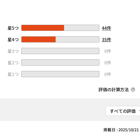
星5つ
44件
星4つ
35件
星3つ
0件
星2つ
0件
星1つ
0件
評価の計算方法
掲載日 : 2025/10/21