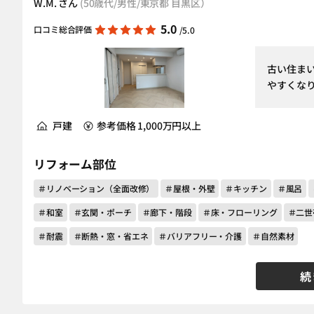
W.M. さん
(50歳代/男性/東京都 目黒区）
5.0
口コミ総合評価
/5.0
古い住ま
やすくな
戸建
参考価格 1,000万円以上
リフォーム部位
＃リノベーション（全面改修）
＃屋根・外壁
＃キッチン
＃風呂
＃和室
＃玄関・ポーチ
＃廊下・階段
＃床・フローリング
＃二世
＃耐震
＃断熱・窓・省エネ
＃バリアフリー・介護
＃自然素材
続