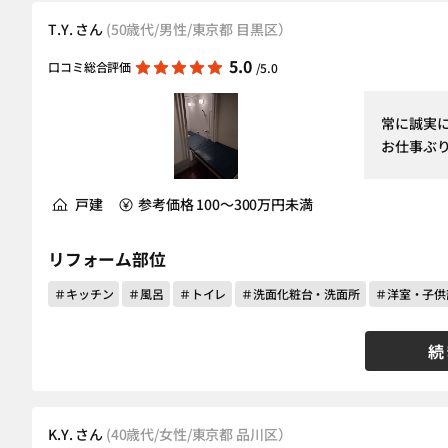
T.Y. さん
(50歳代/男性/東京都 目黒区）
5.0
口コミ総合評価
/5.0
常に誠実
お仕事ぶ
戸建
参考価格 100～300万円未満
リフォーム部位
＃キッチン
＃風呂
＃トイレ
＃洗面化粧台・洗面所
＃洋室・子供
続
K.Y. さん
(40歳代/女性/東京都 品川区）