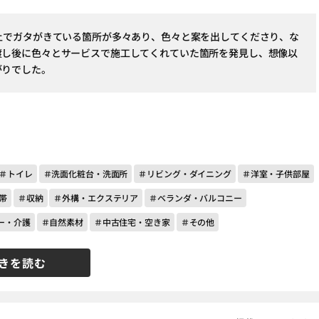
以上でガタがきている箇所が多々あり、色々と案を出してくださり、な
渡し後に色々とサービスで施工してくれていた箇所を発見し、想像以
がりでした。
＃トイレ
＃洗面化粧台・洗面所
＃リビング・ダイニング
＃洋室・子供部屋
帯
＃収納
＃外構・エクステリア
＃ベランダ・バルコニー
ー・介護
＃自然素材
＃中古住宅・空き家
＃その他
きを読む