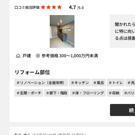
4.7
口コミ総合評価
/5.0
聞かれた
に特に向
る点は感
戸建
参考価格 300～1,000万円未満
リフォーム部位
＃リノベーション（全面改修）
＃キッチン
＃風呂
＃トイレ
＃洗
＃玄関・ポーチ
＃廊下・階段
＃床・フローリング
＃収納
＃バリ
続
T.K. さん
(50歳代/女性/東京都 台東区）