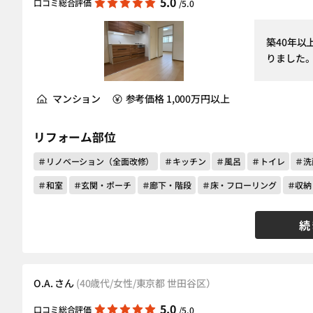
5.0
口コミ総合評価
/5.0
築40年
りました
マンション
参考価格 1,000万円以上
リフォーム部位
＃リノベーション（全面改修）
＃キッチン
＃風呂
＃トイレ
＃洗
＃和室
＃玄関・ポーチ
＃廊下・階段
＃床・フローリング
＃収納
続
O.A. さん
(40歳代/女性/東京都 世田谷区）
5.0
口コミ総合評価
/5.0