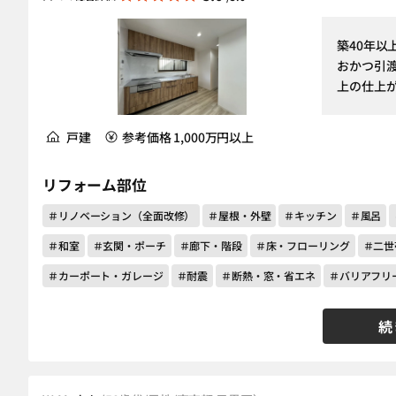
築40年
おかつ引
上の仕上
戸建
参考価格 1,000万円以上
リフォーム部位
＃リノベーション（全面改修）
＃屋根・外壁
＃キッチン
＃風呂
＃和室
＃玄関・ポーチ
＃廊下・階段
＃床・フローリング
＃二世
＃カーポート・ガレージ
＃耐震
＃断熱・窓・省エネ
＃バリアフリ
続