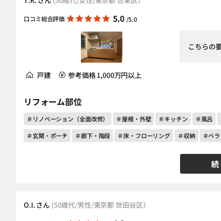
5.0
口コミ総合評価
/5.0
こちらの
戸建
参考価格 1,000万円以上
リフォーム部位
＃リノベーション（全面改修）
＃屋根・外壁
＃キッチン
＃風呂
＃玄関・ポーチ
＃廊下・階段
＃床・フローリング
＃収納
＃ベラ
続
O.I. さん
(50歳代/男性/東京都 世田谷区）