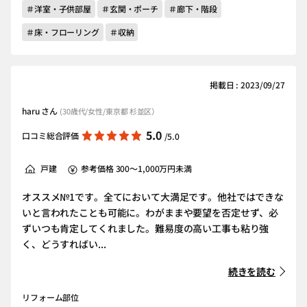
＃洋室・子供部屋
＃玄関・ポーチ
＃廊下・階段
＃床・フローリング
＃収納
掲載日 : 2023/09/27
haru さん
(30歳代/女性/東京都 杉並区）
5.0
口コミ総合評価
/5.0
戸建
参考価格 300～1,000万円未満
オススメ№1です。全てにおいて大満足です。他社ではできな
いと言われたことも可能に。わがままや要望を否定せず、必
ずいつも肯定してくれました。難易度の高い工事も粘り強
く、どうすればい...
続きを読む
リフォーム部位