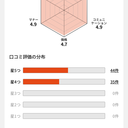
マナー
コミュニ
4.9
ケーション
4.9
価格
4.7
口コミ評価の分布
星5つ
44件
星4つ
35件
星3つ
0件
星2つ
0件
星1つ
0件