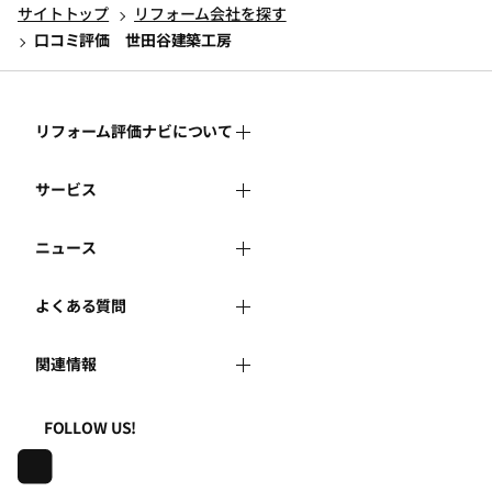
サイトトップ
リフォーム会社を探す
口コミ評価 世田谷建築工房
リフォーム評価ナビについて
サービス
リフォーム評価ナビとは
ニュース
リフォーム会社を探す
運営体制
よくある質問
新着情報
リフォーム事例を見る
はじめての方へ
関連情報
よくある質問
講習会・セミナー
リフォームを相談する
事務局へのお問い合せ
一般財団法人住まいづくりナビセンター
利用規約
FOLLOW US!
連携機関・企業・団体トピックス
リフォームを学ぶ
地域の相談窓口のみなさまへ
株式会社日本建築住宅センター
プライバシーポリシー