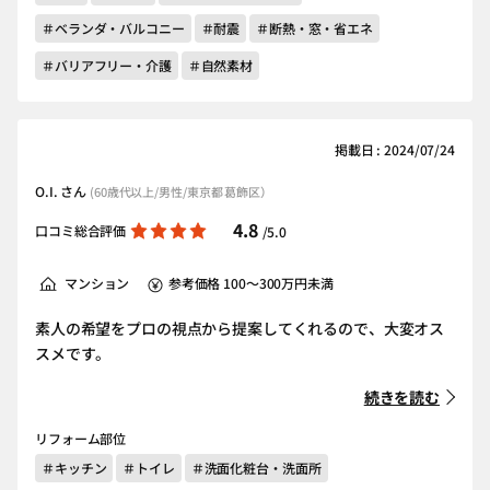
＃ベランダ・バルコニー
＃耐震
＃断熱・窓・省エネ
＃バリアフリー・介護
＃自然素材
掲載日 : 2024/07/24
O.I. さん
(60歳代以上/男性/東京都 葛飾区）
4.8
口コミ総合評価
/5.0
マンション
参考価格 100～300万円未満
素人の希望をプロの視点から提案してくれるので、大変オス
スメです。
続きを読む
リフォーム部位
＃キッチン
＃トイレ
＃洗面化粧台・洗面所