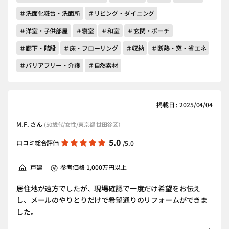
＃洗面化粧台・洗面所
＃リビング・ダイニング
＃洋室・子供部屋
＃寝室
＃和室
＃玄関・ポーチ
＃廊下・階段
＃床・フローリング
＃収納
＃断熱・窓・省エネ
＃バリアフリー・介護
＃自然素材
掲載日 : 2025/04/04
M.F. さん
(50歳代/女性/東京都 世田谷区）
5.0
口コミ総合評価
/5.0
戸建
参考価格 1,000万円以上
居住地が遠方でしたが、現場確認で一度だけ希望をお伝え
し、メールのやりとりだけで希望通りのリフォームができま
した。