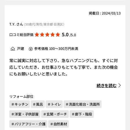
掲載日 : 2024/03/13
T.Y. さん
(50歳代/男性/東京都 目黒区）
5.0
口コミ総合評価
/5.0
戸建
参考価格 100～300万円未満
常に誠実に対応して下さり、急なハプニングにも、すぐに対
応していただき、お仕事ぶりもとても丁寧で、また次の機会
にもお願いしたいと思いました。
続きを読む
リフォーム部位
＃キッチン
＃風呂
＃トイレ
＃洗面化粧台・洗面所
＃洋室・子供部屋
＃玄関・ポーチ
＃廊下・階段
＃バリアフリー・介護
＃自然素材