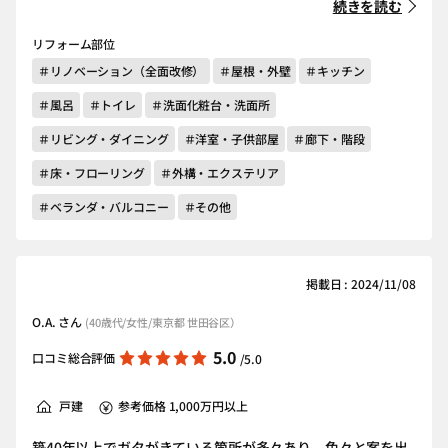
続きを読む
リフォーム部位
＃リノベーション（全面改修）
＃屋根・外壁
＃キッチン
＃風呂
＃トイレ
＃洗面化粧台・洗面所
＃リビング・ダイニング
＃洋室・子供部屋
＃廊下・階段
＃床・フローリング
＃外構・エクステリア
＃ベランダ・バルコニー
＃その他
掲載日 : 2024/11/08
O.A. さん
(40歳代/女性/東京都 世田谷区）
5.0
口コミ総合評価
/5.0
戸建
参考価格 1,000万円以上
築40年以上でガタがきている箇所が多々あり、色々と案を出