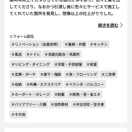
してくださり、なおかつ引渡し後に色々とサービスで施工し
てくれていた箇所を発見し、想像以上の仕上がりでした。
続きを読む
リフォーム部位
＃リノベーション（全面改修）
＃屋根・外壁
＃キッチン
＃風呂
＃トイレ
＃洗面化粧台・洗面所
＃リビング・ダイニング
＃洋室・子供部屋
＃和室
＃玄関・ポーチ
＃廊下・階段
＃床・フローリング
＃二世帯
＃収納
＃外構・エクステリア
＃ベランダ・バルコニー
＃カーポート・ガレージ
＃耐震
＃断熱・窓・省エネ
＃バリアフリー・介護
＃自然素材
＃中古住宅・空き家
＃その他