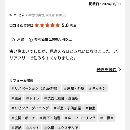
掲載日 : 2024/08/09
W.M. さん
(50歳代/男性/東京都 目黒区）
5.0
口コミ総合評価
/5.0
戸建
参考価格 1,000万円以上
古い住まいでしたが、見違えるほどきれいになりました。バ
リアフリーで住みやすくなりました。
続きを読む
リフォーム部位
＃リノベーション（全面改修）
＃屋根・外壁
＃キッチン
＃風呂
＃トイレ
＃洗面化粧台・洗面所
＃リビング・ダイニング
＃洋室・子供部屋
＃和室
＃玄関・ポーチ
＃廊下・階段
＃床・フローリング
＃二世帯
＃収納
＃ペット
＃外構・エクステリア