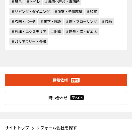
＃風呂
＃トイレ
＃洗面化粧台・洗面所
＃リビング・ダイニング
＃洋室・子供部屋
＃和室
＃玄関・ポーチ
＃廊下・階段
＃床・フローリング
＃収納
＃外構・エクステリア
＃耐震
＃断熱・窓・省エネ
＃バリアフリー・介護
見積依頼
無料
問い合わせ
匿名OK
サイトトップ
リフォーム会社を探す