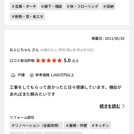
＃玄関・ポーチ
＃廊下・階段
＃床・フローリング
＃収納
＃断熱・窓・省エネ
掲載日 : 2011/05/30
おふじちゃん さん
(60歳代以上/男性/岡山県 岡山市中区）
5.0
口コミ総合評価
/5.0
戸建
参考価格 1,000万円以上
工事をしてもらって良かったと日々感謝しています。機会が
あればまた頼みたいです
続きを読む
リフォーム部位
＃リノベーション（全面改修）
＃屋根・外壁
＃キッチン