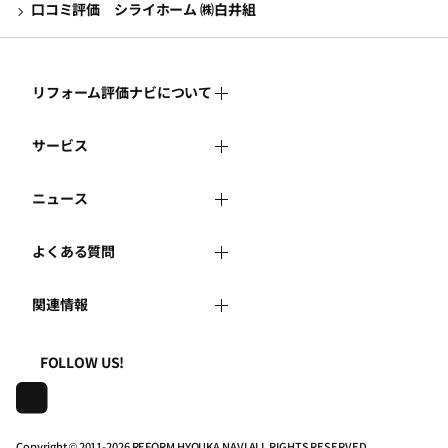
口コミ評価 シライホーム ㈱白井組
リフォーム評価ナビについて
サービス
リフォーム評価ナビとは
ニュース
リフォーム会社を探す
運営体制
よくある質問
新着情報
リフォーム事例を見る
はじめての方へ
関連情報
よくある質問
講習会・セミナー
リフォームを相談する
事務局へのお問い合せ
一般財団法人住まいづくりナビセンター
利用規約
FOLLOW US!
連携機関・企業・団体トピックス
リフォームを学ぶ
地域の相談窓口のみなさまへ
株式会社日本建築住宅センター
プライバシーポリシー
動画で学べるリフォームの基礎知識
リフォーム会社一覧
Copyright © 2011-
2026 REFORM HYOUKA NAVI ALL RIGHTS RESERVED.