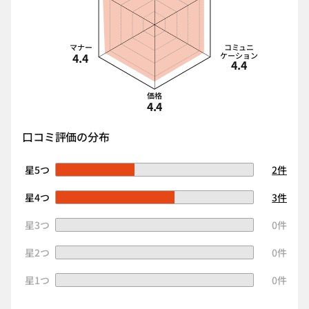
マナー
コミュニ
4.4
ケーション
4.4
価格
4.4
口コミ評価の分布
星5つ
2件
星4つ
3件
星3つ
0件
星2つ
0件
星1つ
0件