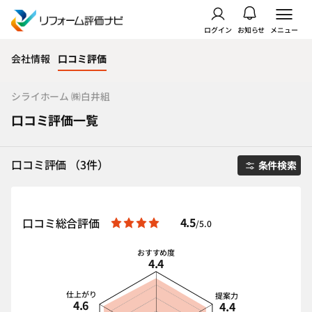
ログイン
お知らせ
メニュー
会社情報
口コミ評価
シライホーム ㈱白井組
口コミ評価一覧
口コミ評価 （3件）
条件検索
4.5
口コミ総合評価
/5.0
おすすめ度
4.4
仕上がり
提案力
4.6
4.4