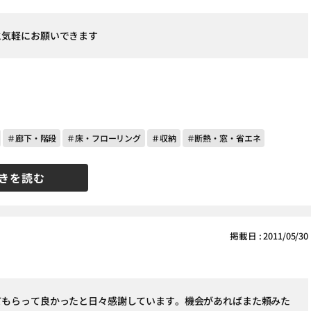
と気軽にお願いできます
＃廊下・階段
＃床・フローリング
＃収納
＃断熱・窓・省エネ
きを読む
掲載日 : 2011/05/30
てもらって良かったと日々感謝しています。機会があればまた頼みた