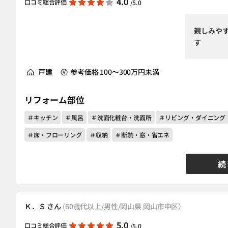
4.0
口コミ総合評価
/5.0
親しみや
す
戸建
参考価格 100～300万円未満
リフォーム部位
＃キッチン
＃風呂
＃洗面化粧台・洗面所
＃リビング・ダイニング
＃床・フローリング
＃収納
＃断熱・窓・省エネ
続
Ｋ．Ｓ さん
(60歳代以上/男性/岡山県 岡山市中区）
5.0
口コミ総合評価
/5.0