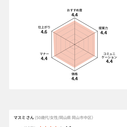
おすすめ度
4.4
仕上がり
提案力
4.6
4.4
マナー
コミュニ
4.4
ケーション
4.4
価格
4.4
マスミ さん
(50歳代/女性/岡山県 岡山市中区）