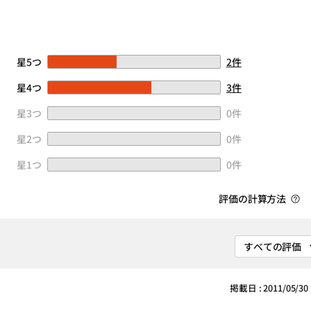
星5つ
2件
星4つ
3件
星3つ
0件
星2つ
0件
星1つ
0件
評価の計算方法
掲載日 : 2011/05/30