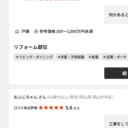
何かある
戸建
参考価格 300～1,000万円未満
リフォーム部位
＃リビング・ダイニング
＃洋室・子供部屋
＃和室
＃玄関・ポーチ
続
おふじちゃん さん
(60歳代以上/男性/岡山県 岡山市中区）
5.0
口コミ総合評価
/5.0
工事をし