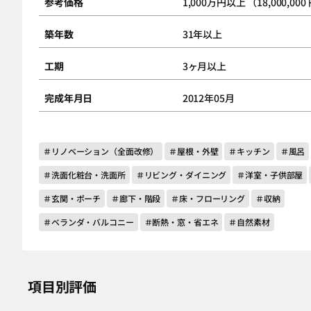
参考価格
1,000万円以上 （18,000,000
築年数
31年以上
工期
3ヶ月以上
完成年月日
2012年05月
＃リノベーション（全面改修）
＃屋根・外壁
＃キッチン
＃風呂
＃洗面化粧台・洗面所
＃リビング・ダイニング
＃洋室・子供部屋
＃玄関・ポーチ
＃廊下・階段
＃床・フローリング
＃収納
＃ベランダ・バルコニー
＃断熱・窓・省エネ
＃自然素材
項目別評価