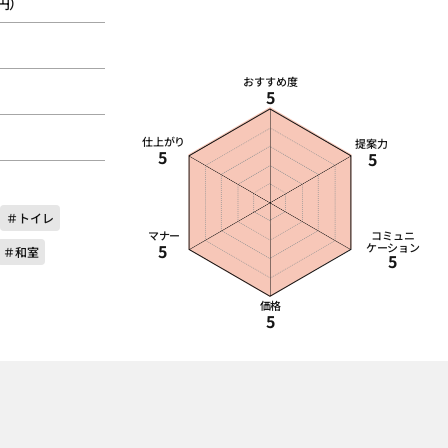
 円）
おすすめ度
5
仕上がり
提案力
5
5
＃トイレ
マナー
コミュニ
5
ケーション
＃和室
5
価格
5