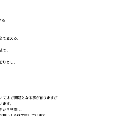
する
全て変える、
望で、
切りとし、
い’これが問題となる事が有りますが
います。
手から見直し、
が無いよう施工致しています。