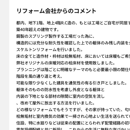
リフォーム会社からのコメント
都内、地下1階、地上4階R.C造の、もとは工場とご自宅が同居
築40年超えの建物です。
鋼製のスプリング製作する工場だった為に、
構造的には充分な耐久性を確認した上での躯体のみ残し内装を
スケルトンリフォームを行いました。
床の全てと造作材・枠材は桧無垢材、床においては床暖もご希
弊社オリジナルの床暖対応の桧床材を使用致しました。
プランニングは階ごとに明確なテーマのもと必要最小限の間仕
階段を風の通り道と考え、
可能な限り少なくした建具を通気性の有る引き戸としました。
躯体そのものの防水性を考慮し外皮となる躯体と
内装の下地となる部材の隙間に室内の空気を流し
、改めて屋外に放出する方法を行いました。
どの様なリフォームでもそうですが、その家が持っていた、匂
桧無垢材と室内換気の効果で一掃され心地よい生活を送られて
住設、特に水廻りなどは従来の配置にとらわれず配管経路の初
電気設備配線と共に新設し、これからの生活に無駄な気づかい