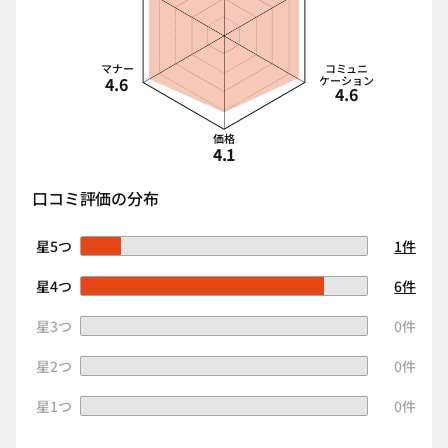
マナー
コミュニ
4.6
ケーション
4.6
価格
4.1
口コミ評価の分布
星5つ
1件
星4つ
6件
星3つ
0件
星2つ
0件
星1つ
0件