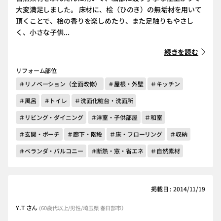
大変満足しました。 床材に、桧（ひのき）の無垢材を用いて
頂くことで、桧の香りを楽しめたり、また足触りもやさし
く、小さな子供...
続きを読む
リフォーム部位
＃リノベーション（全面改修）
＃屋根・外壁
＃キッチン
＃風呂
＃トイレ
＃洗面化粧台・洗面所
＃リビング・ダイニング
＃洋室・子供部屋
＃和室
＃玄関・ポーチ
＃廊下・階段
＃床・フローリング
＃収納
＃ベランダ・バルコニー
＃断熱・窓・省エネ
＃自然素材
掲載日 : 2014/11/19
Y.T さん
(60歳代以上/男性/埼玉県 春日部市）