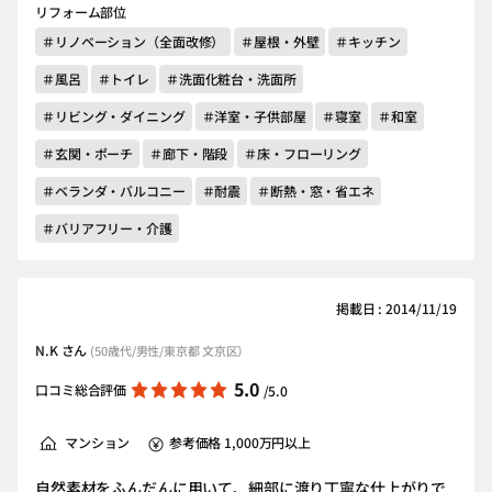
リフォーム部位
＃リノベーション（全面改修）
＃屋根・外壁
＃キッチン
＃風呂
＃トイレ
＃洗面化粧台・洗面所
＃リビング・ダイニング
＃洋室・子供部屋
＃寝室
＃和室
＃玄関・ポーチ
＃廊下・階段
＃床・フローリング
＃ベランダ・バルコニー
＃耐震
＃断熱・窓・省エネ
＃バリアフリー・介護
掲載日 : 2014/11/19
N.K さん
(50歳代/男性/東京都 文京区）
5.0
口コミ総合評価
/5.0
マンション
参考価格 1,000万円以上
自然素材をふんだんに用いて、細部に渡り丁寧な仕上がりで