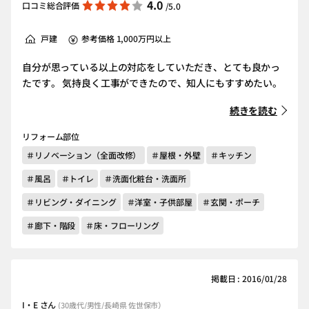
4.0
口コミ総合評価
/5.0
戸建
参考価格 1,000万円以上
自分が思っている以上の対応をしていただき、とても良かっ
たです。 気持良く工事ができたので、知人にもすすめたい。
続きを読む
リフォーム部位
＃リノベーション（全面改修）
＃屋根・外壁
＃キッチン
＃風呂
＃トイレ
＃洗面化粧台・洗面所
＃リビング・ダイニング
＃洋室・子供部屋
＃玄関・ポーチ
＃廊下・階段
＃床・フローリング
掲載日 : 2016/01/28
I・E さん
(30歳代/男性/長崎県 佐世保市）