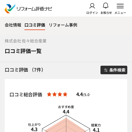
ログイン
お知らせ
メニュー
会社情報
口コミ評価
リフォーム事例
株式会社 佐々総合産業
口コミ評価一覧
口コミ評価 （7件）
条件検索
4.4
口コミ総合評価
/5.0
おすすめ度
4.4
仕上がり
提案力
4.3
4.1