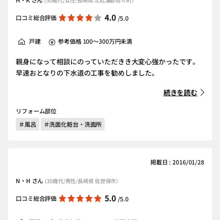
(50歳代/女性/長崎県 北松浦郡佐々町）
4.0
口コミ総合評価
/5.0
戸建
参考価格 100～300万円未満
親身になって相談にのっていただきき大変心強かったです。
早速おとなりの下水道の工事を勧めしました。
続きを読む
リフォーム部位
＃風呂
＃洗面化粧台・洗面所
掲載日 : 2016/01/28
N・H さん
(30歳代/男性/長崎県 佐世保市）
5.0
口コミ総合評価
/5.0