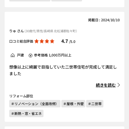
掲載日 : 2024/10/10
りゅ さん
(30歳代/男性/長崎県 北松浦郡佐々町）
4.7
口コミ総合評価
/5.0
戸建
参考価格 1,000万円以上
想像以上に綺麗で目指していた二世帯住宅が完成して満足し
ました
続きを読む
リフォーム部位
＃リノベーション（全面改修）
＃屋根・外壁
＃二世帯
＃断熱・窓・省エネ