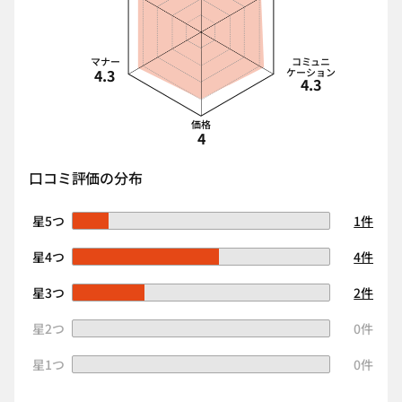
マナー
コミュニ
4.3
ケーション
4.3
価格
4
口コミ評価の分布
星5つ
1件
星4つ
4件
星3つ
2件
星2つ
0件
星1つ
0件