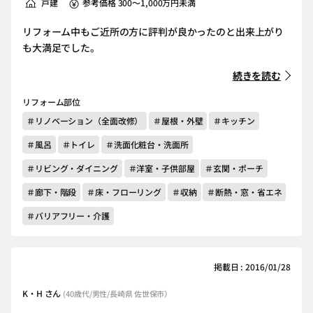
戸建
参考価格 300～1,000万円未満
リフォーム中もご近所の方に評判が良かったのと出来上がり
も大満足でした。
続きを読む
リフォーム部位
＃リノベーション（全面改修）
＃屋根・外壁
＃キッチン
＃風呂
＃トイレ
＃洗面化粧台・洗面所
＃リビング・ダイニング
＃洋室・子供部屋
＃玄関・ポーチ
＃廊下・階段
＃床・フローリング
＃収納
＃断熱・窓・省エネ
＃バリアフリー・介護
掲載日 : 2016/01/28
K・H さん
(40歳代/男性/長崎県 佐世保市）