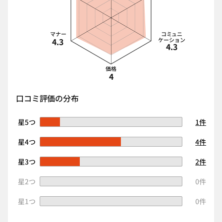
マナー
コミュニ
4.3
ケーション
4.3
価格
4
口コミ評価の分布
星5つ
1件
星4つ
4件
星3つ
2件
星2つ
0件
星1つ
0件