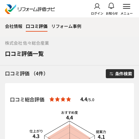
ログイン
お知らせ
メニュー
会社情報
口コミ評価
リフォーム事例
株式会社 佐々総合産業
口コミ評価一覧
口コミ評価 （4件）
条件検索
4.4
口コミ総合評価
/5.0
おすすめ度
4.4
仕上がり
提案力
4.3
4.1