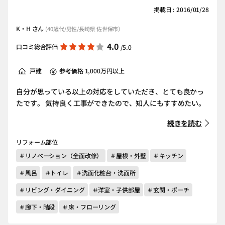
掲載日 : 2016/01/28
K・H さん
(40歳代/男性/長崎県 佐世保市）
4.0
口コミ総合評価
/5.0
戸建
参考価格 1,000万円以上
自分が思っている以上の対応をしていただき、とても良かっ
たです。 気持良く工事ができたので、知人にもすすめたい。
続きを読む
リフォーム部位
＃リノベーション（全面改修）
＃屋根・外壁
＃キッチン
＃風呂
＃トイレ
＃洗面化粧台・洗面所
＃リビング・ダイニング
＃洋室・子供部屋
＃玄関・ポーチ
＃廊下・階段
＃床・フローリング