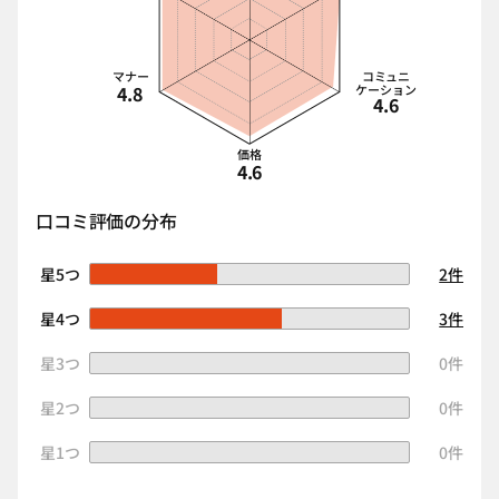
マナー
コミュニ
4.8
ケーション
4.6
価格
4.6
口コミ評価の分布
星5つ
2件
星4つ
3件
星3つ
0件
星2つ
0件
星1つ
0件