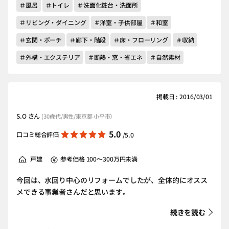
＃風呂
＃トイレ
＃洗面化粧台・洗面所
＃リビング・ダイニング
＃洋室・子供部屋
＃和室
＃玄関・ポーチ
＃廊下・階段
＃床・フローリング
＃収納
＃外構・エクステリア
＃断熱・窓・省エネ
＃自然素材
掲載日 : 2016/03/01
S.O さん
(30歳代/男性/東京都 小平市）
5.0
口コミ総合評価
/5.0
戸建
参考価格 100～300万円未満
今回は、水回り中心のリフォームでしたが、全体的にオスス
メできる事業者さんだと思います。
続きを読む