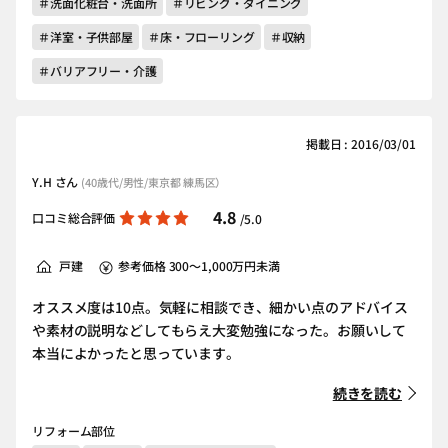
＃洗面化粧台・洗面所
＃リビング・ダイニング
＃洋室・子供部屋
＃床・フローリング
＃収納
＃バリアフリー・介護
掲載日 : 2016/03/01
Y.H さん
(40歳代/男性/東京都 練馬区）
4.8
口コミ総合評価
/5.0
戸建
参考価格 300～1,000万円未満
オススメ度は10点。気軽に相談でき、細かい点のアドバイス
や素材の説明などしてもらえ大変勉強になった。お願いして
本当によかったと思っています。
続きを読む
リフォーム部位