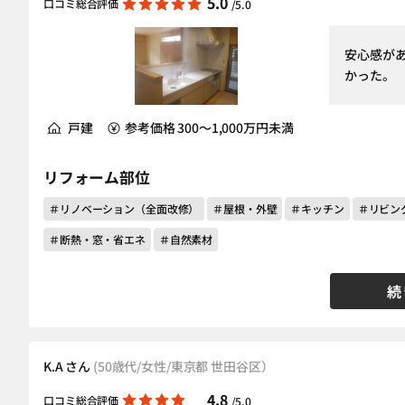
5.0
口コミ総合評価
/5.0
安心感が
かった。
戸建
参考価格 300～1,000万円未満
リフォーム部位
＃リノベーション（全面改修）
＃屋根・外壁
＃キッチン
＃リビン
＃断熱・窓・省エネ
＃自然素材
続
K.A さん
(50歳代/女性/東京都 世田谷区）
4.8
口コミ総合評価
/5.0