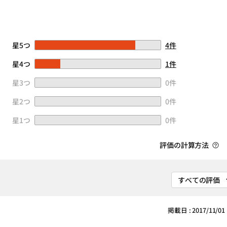
星5つ
4件
星4つ
1件
星3つ
0件
星2つ
0件
星1つ
0件
評価の計算方法
掲載日 : 2017/11/01