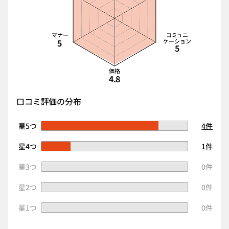
マナー
コミュニ
5
ケーション
5
価格
4.8
口コミ評価の分布
星5つ
4件
星4つ
1件
星3つ
0件
星2つ
0件
星1つ
0件