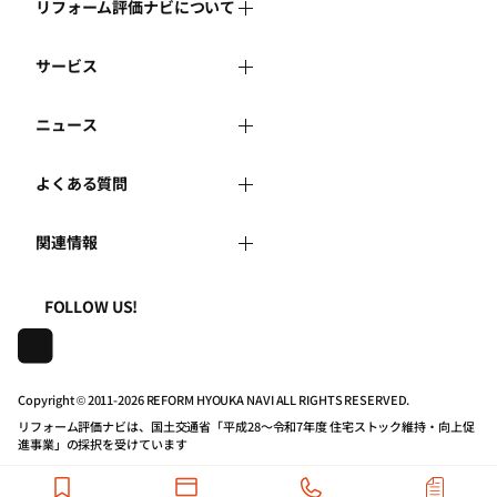
リフォーム評価ナビについて
サービス
リフォーム評価ナビとは
ニュース
リフォーム会社を探す
運営体制
よくある質問
新着情報
リフォーム事例を見る
はじめての方へ
関連情報
よくある質問
講習会・セミナー
リフォームを相談する
事務局へのお問い合せ
一般財団法人住まいづくりナビセンター
利用規約
FOLLOW US!
連携機関・企業・団体トピックス
リフォームを学ぶ
地域の相談窓口のみなさまへ
株式会社日本建築住宅センター
プライバシーポリシー
動画で学べるリフォームの基礎知識
リフォーム会社一覧
Copyright © 2011-
2026 REFORM HYOUKA NAVI ALL RIGHTS RESERVED.
リフォーム評価ナビは、国土交通省「平成28～令和7年度 住宅ストック維持・向上促
動作推奨環境について
マイページの活用
住宅関連機関リンク集
進事業」の採択を受けています
公式バナーのダウンロード