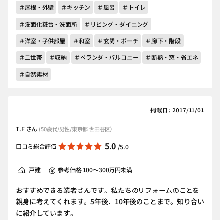
＃屋根・外壁
＃キッチン
＃風呂
＃トイレ
＃洗面化粧台・洗面所
＃リビング・ダイニング
＃洋室・子供部屋
＃和室
＃玄関・ポーチ
＃廊下・階段
＃二世帯
＃収納
＃ベランダ・バルコニー
＃断熱・窓・省エネ
＃自然素材
掲載日 : 2017/11/01
T.F さん
(50歳代/男性/東京都 世田谷区）
5.0
口コミ総合評価
/5.0
戸建
参考価格 100～300万円未満
おすすめできる業者さんです。私たちのリフォームのことを
親身に考えてくれます。5年後、10年後のことまで。知り合い
に紹介しています。