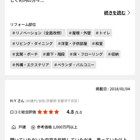
しく町内の方々...
続きを読む
リフォーム部位
＃リノベーション（全面改修）
＃屋根・外壁
＃トイレ
＃リビング・ダイニング
＃洋室・子供部屋
＃和室
＃玄関・ポーチ
＃廊下・階段
＃床・フローリング
＃収納
＃外構・エクステリア
＃ベランダ・バルコニー
掲載日 : 2018/01/04
H.Y さん
(40歳代/女性/京都府 京都市下京区）
4.8
口コミ総合評価
/5.0
戸建
参考価格 1,000万円以上
聞いていただいた内容を反映していただき、思っていた以上