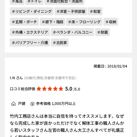
＃風呂
＃トイレ
＃洗面化粧台・洗面所
＃リビング・ダイニング
＃洋室・子供部屋
＃和室
＃玄関・ポーチ
＃廊下・階段
＃床・フローリング
＃収納
＃外構・エクステリア
＃ベランダ・バルコニー
＃耐震
＃バリアフリー・介護
＃古民家
掲載日 : 2018/01/04
I.N さん
(50歳代/男性/京都府 京都市下京区）
5.0
口コミ総合評価
/5.0
戸建
参考価格 1,000万円以上
竹内工務店さんは本当に自信を持ってオススメします。なぜ
なら完成した家が良かっただけでなく解体工事の職人さんか
ら若いスタッフさん左官の職人さん大工さんすべてが礼儀正