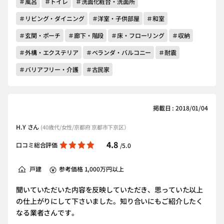
＃風呂
＃トイレ
＃洗面化粧台・洗面所
＃リビング・ダイニング
＃洋室・子供部屋
＃和室
＃玄関・ポーチ
＃廊下・階段
＃床・フローリング
＃収納
＃外構・エクステリア
＃ベランダ・バルコニー
＃耐震
＃バリアフリー・介護
＃古民家
掲載日 : 2018/01/04
H.Y さん
(40歳代/女性/京都府 京都市下京区）
4.8
口コミ総合評価
/5.0
戸建
参考価格 1,000万円以上
聞いていただいた内容を反映していただき、思っていた以上
の仕上がりにして下さいました。知り合いにもご紹介したく
なる業者さんです。