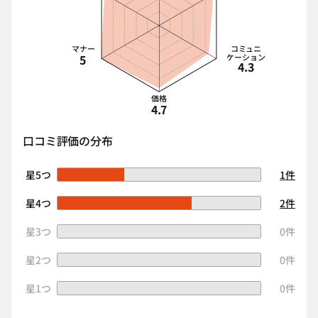
マナー
コミュニ
5
ケーション
4.3
価格
4.7
口コミ評価の分布
星5つ
1件
星4つ
2件
星3つ
0件
星2つ
0件
星1つ
0件