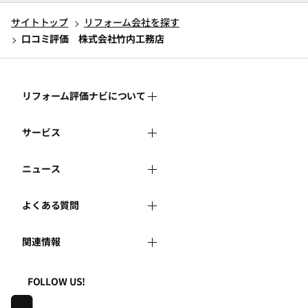
サイトトップ
リフォーム会社を探す
口コミ評価 株式会社竹内工務店
リフォーム評価ナビについて
サービス
リフォーム評価ナビとは
ニュース
リフォーム会社を探す
運営体制
よくある質問
新着情報
リフォーム事例を見る
はじめての方へ
関連情報
よくある質問
講習会・セミナー
リフォームを相談する
事務局へのお問い合せ
一般財団法人住まいづくりナビセンター
利用規約
FOLLOW US!
連携機関・企業・団体トピックス
リフォームを学ぶ
地域の相談窓口のみなさまへ