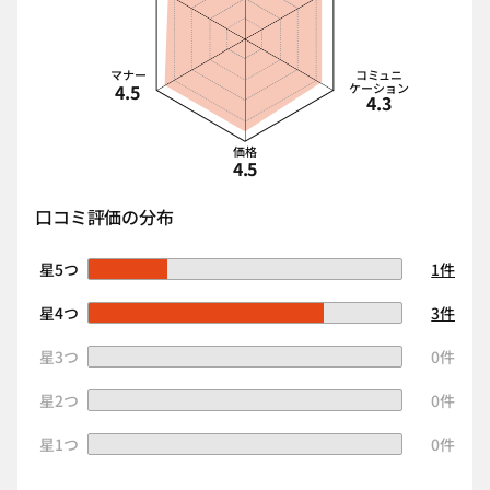
マナー
コミュニ
4.5
ケーション
4.3
価格
4.5
口コミ評価の分布
星5つ
1件
星4つ
3件
星3つ
0件
星2つ
0件
星1つ
0件