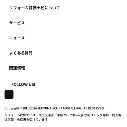
リフォーム評価ナビについて
サービス
リフォーム評価ナビとは
ニュース
リフォーム会社を探す
運営体制
よくある質問
新着情報
リフォーム事例を見る
はじめての方へ
関連情報
よくある質問
講習会・セミナー
リフォームを相談する
事務局へのお問い合せ
一般財団法人住まいづくりナビセンター
利用規約
FOLLOW US!
連携機関・企業・団体トピックス
リフォームを学ぶ
地域の相談窓口のみなさまへ
株式会社日本建築住宅センター
プライバシーポリシー
動画で学べるリフォームの基礎知識
リフォーム会社一覧
Copyright © 2011-
2026 REFORM HYOUKA NAVI ALL RIGHTS RESERVED.
リフォーム評価ナビは、国土交通省「平成28～令和7年度 住宅ストック維持・向上促
動作推奨環境について
マイページの活用
住宅関連機関リンク集
進事業」の採択を受けています