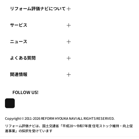
リフォーム評価ナビについて
サービス
リフォーム評価ナビとは
ニュース
リフォーム会社を探す
運営体制
よくある質問
新着情報
リフォーム事例を見る
はじめての方へ
関連情報
よくある質問
講習会・セミナー
リフォームを相談する
事務局へのお問い合せ
一般財団法人住まいづくりナビセンター
利用規約
FOLLOW US!
連携機関・企業・団体トピックス
リフォームを学ぶ
地域の相談窓口のみなさまへ
株式会社日本建築住宅センター
プライバシーポリシー
動画で学べるリフォームの基礎知識
リフォーム会社一覧
Copyright © 2011-
2026 REFORM HYOUKA NAVI ALL RIGHTS RESERVED.
リフォーム評価ナビは、国土交通省「平成28～令和7年度 住宅ストック維持・向上促
動作推奨環境について
マイページの活用
住宅関連機関リンク集
進事業」の採択を受けています