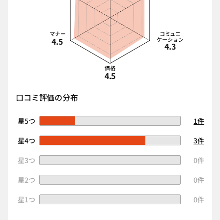
マナー
コミュニ
4.5
ケーション
4.3
価格
4.5
口コミ評価の分布
星5つ
1件
星4つ
3件
星3つ
0件
星2つ
0件
星1つ
0件