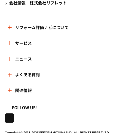
会社情報 株式会社リフレット
リフォーム評価ナビについて
リフォーム評価ナビとは
サービス
リフォーム会社を探す
ニュース
運営体制
新着情報
よくある質問
リフォーム事例を見る
はじめての方へ
よくある質問
関連情報
講習会・セミナー
リフォームを相談する
事務局へのお問い合せ
一般財団法人住まいづくりナビセンター
利用規約
FOLLOW US!
連携機関・企業・団体トピックス
リフォームを学ぶ
地域の相談窓口のみなさまへ
株式会社日本建築住宅センター
プライバシーポリシー
動画で学べるリフォームの基礎知識
リフォーム会社一覧
Copyright © 2011-
2026 REFORM HYOUKA NAVI ALL RIGHTS RESERVED.