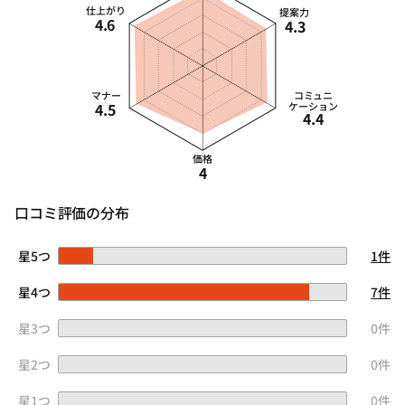
仕上がり
提案力
4.6
4.3
マナー
コミュニ
4.5
ケーション
4.4
価格
4
口コミ評価の分布
星5つ
1件
星4つ
7件
星3つ
0件
星2つ
0件
星1つ
0件