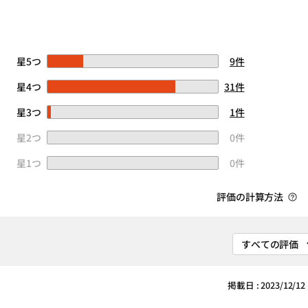
星5つ
9件
星4つ
31件
星3つ
1件
星2つ
0件
星1つ
0件
評価の計算方法
掲載日 : 2023/12/12