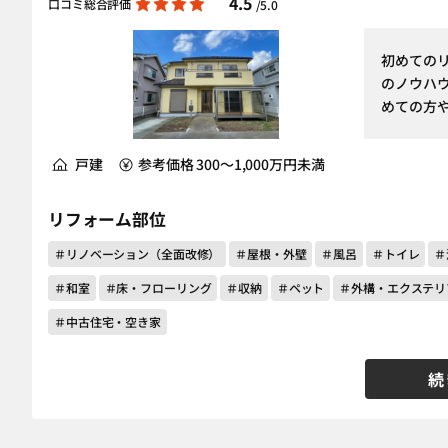
4.5
口コミ総合評価
/5.0
初めての
のノウハ
めての方
戸建
参考価格 300～1,000万円未満
リフォーム部位
＃リノベーション（全面改修）
＃屋根・外壁
＃風呂
＃トイレ
＃
＃和室
＃床・フローリング
＃収納
＃ペット
＃外構・エクステリ
＃中古住宅・空き家
続